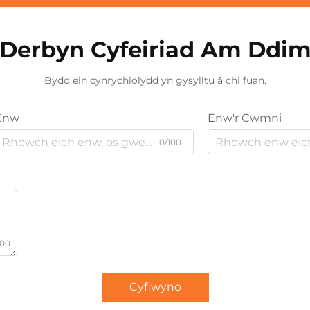
Derbyn Cyfeiriad Am Ddi
Bydd ein cynrychiolydd yn gysylltu â chi fuan.
Enw
Enw'r Cwmni
0/100
000
Cyflwyno