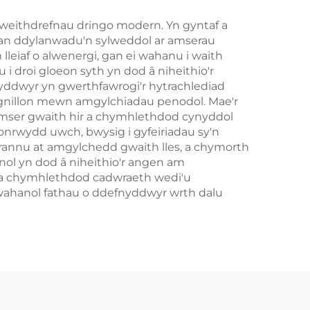
weithdrefnau dringo modern. Yn gyntaf a
 gan ddylanwadu'n sylweddol ar amserau
eiaf o alwenergi, gan ei wahanu i waith
u i droi gloeon syth yn dod â niheithio'r
ddwyr yn gwerthfawrogi'r hytrachlediad
 egnillon mewn amgylchiadau penodol. Mae'r
 amser gwaith hir a chymhlethdod cynyddol
onrwydd uwch, bwysig i gyfeiriadau sy'n
frannu at amgylchedd gwaith lles, a chymorth
ol yn dod â niheithio'r angen am
dd a chymhlethdod cadwraeth wedi'u
 wahanol fathau o ddefnyddwyr wrth dalu