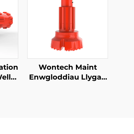
ation
Wontech Maint
ell
Enwgloddiau Llygad
ank
Boreholes Ddelfryn
SD8
SD10 N100 DTH
 Bits
Gwddf Ar gyfer
Graddfa Piling
Llygad Ddelfryn