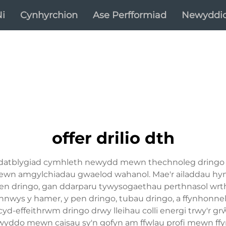
i
Cynhyrchion
Ase Perfformiad
Newyddi
offer drilio dth
i datblygiad cymhleth newydd mewn thechnoleg dringo g
mewn amgylchiadau gwaelod wahanol. Mae'r ailaddau hy
y pen dringo, gan ddarparu tywysogaethau perthnasol wrt
nwys y hamer, y pen dringo, tubau dringo, a ffynhonnel
cyd-effeithrwm dringo drwy lleihau colli energi trwy'r 
yddo mewn caisau sy'n gofyn am ffwlau profi mewn ffyrdd