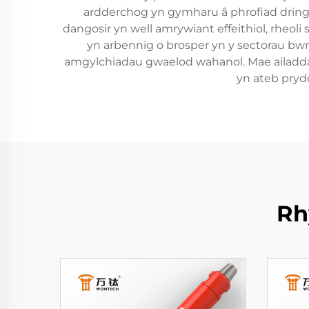
ardderchog yn gymharu â phrofiad dring
dangosir yn well amrywiant effeithiol, rheol
yn arbennig o brosper yn y sectorau bwr
amgylchiadau gwaelod wahanol. Mae ailadda
yn ateb pryd
Rh