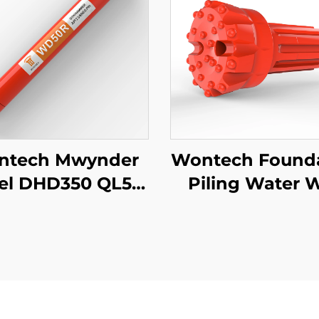
ntech Mwynder
Wontech Found
el DHD350 QL50
Piling Water W
Modfedd Pwysau
Drilling 8" Sh
er Uchel DTH
QL80 DHD380 
mmer ar gyfer
DTH Button Drill
Ddrilio Dwr
Geothermol