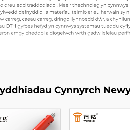
o dreuledd traddodiadol. Mae'r thechnoleg yn cynnwys 
i sylwedd defnyddiol, a materïau teimlo ar eu harwain sy
w carreg, caeau carreg, dringo llynnoedd dŵr, a chynllu
u DTH gyfoes hefyd yn cynnwys systemau tueddu cyflym
eron amgylcheddol a diogelwch wrth gadw lefelau perff
yddhiadau Cynnyrch New