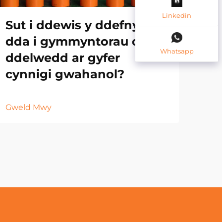
Linkedin
Sut i ddewis y ddefnyddaf
Ca
dda i gymmyntorau dan y
Ym
Whatsapp
ddelwedd ar gyfer
gy
cynnigi gwahanol?
Gwe
Gweld Mwy