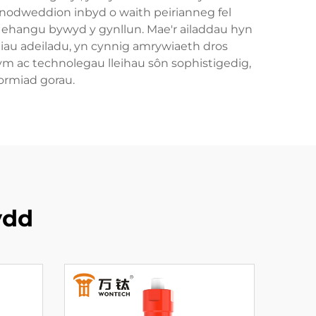
nodweddion inbyd o waith peirianneg fel
'n ehangu bywyd y gynllun. Mae'r ailaddau hyn
niau adeiladu, yn cynnig amrywiaeth dros
 ac technolegau lleihau sôn sophistigedig,
ormiad gorau.
ydd