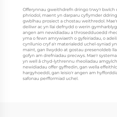
Offerynnau gweithdrefn dringo trwy'r bwlch
phriodol, maent yn darparu cyflymder ddring
gwblhau prosiect a chostau weithredol. Mae'
deiliwr ac yn llai defnydd o werin gymharblyg 
angen am newidiadau a throsedduoedd rheola
yma o fewn amrywiaeth o gyfeiriadau, o adei
cynllunio cryf a'r materialedd uchel-syniad
maint, gan llwyddo at gostau presenoldeb lla
gofyn am drefniadau precwys. Mae'r systemau
yn well â chyd-lythrennu rheoliadau amgylc
newidiadau offer gyffredin, gan wella effei
hargyhoeddi, gan leisio'r angen am hyffordd
safonau perfformiad uchel.