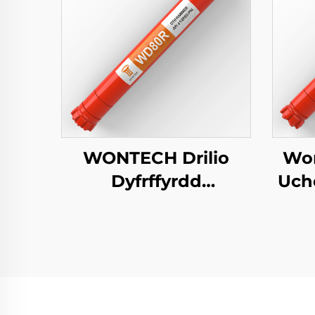
WONTECH Drilio
Wo
Dyfrffyrdd
Uch
Geothermol wedi'i
5" 
deilwra Piling 8"
A
modfedd DHD380
Ha
QL80 SD8 DTH
Hammer