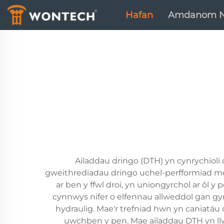
Hafan
Amdanom N
Ailaddau dringo (DTH) yn cynrychiol
gweithrediadau dringo uchel-perfformiad 
ar ben y ffwl droi, yn uniongyrchol ar ôl 
cynnwys nifer o elfennau allweddol gan gyn
hydraulig. Mae'r trefniad hwn yn caniatáu 
uwchben y pen. Mae ailaddau DTH yn llw