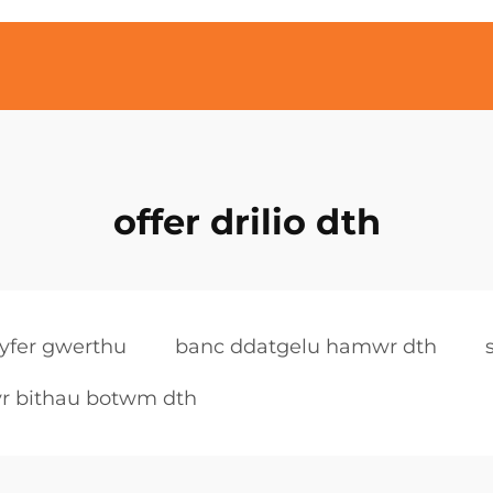
offer drilio dth
yfer gwerthu
banc ddatgelu hamwr dth
yr bithau botwm dth