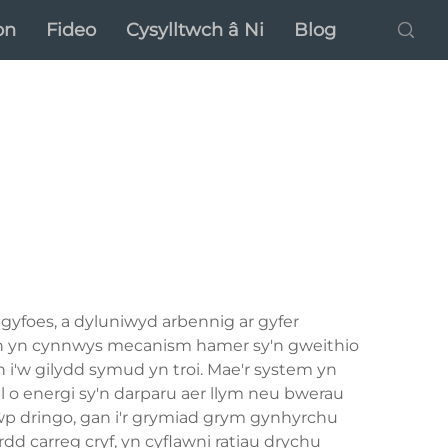
on
Fideo
Cysylltwch â Ni
Blog
yfoes, a dyluniwyd arbennig ar gyfer
n yn cynnwys mecanism hamer sy'n gweithio
h i'w gilydd symud yn troi. Mae'r system yn
l o energi sy'n darparu aer llym neu bwerau
grŵp dringo, gan i'r grymiad grym gynhyrchu
 carreg cryf, yn cyflawni ratiau drychu