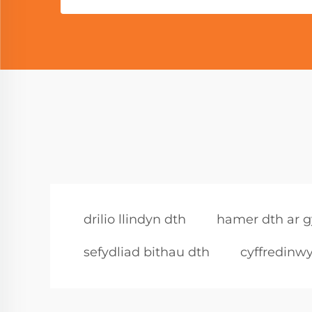
drilio llindyn dth
hamer dth ar g
sefydliad bithau dth
cyffredinw