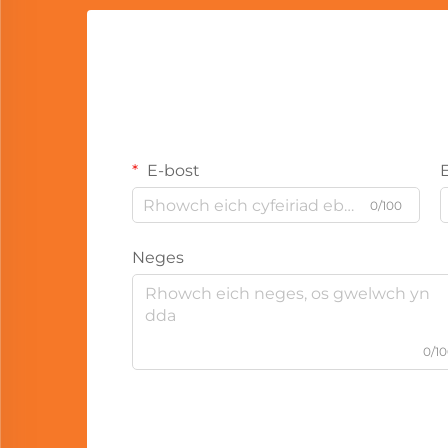
E-bost
0/100
Neges
0/1