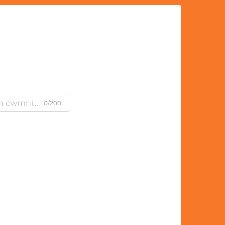
m
0/200