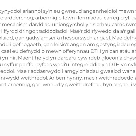
 cynyddol ariannol sy'n eu gwneud angenrheidiol mewn 
o ardderchog, arbennig o fewn fformiadau carreg cryf,
r mecanism darddiad uniongyrchol yn sicrhau camdrwm ll
i ffyrdd dringo traddodiadol. Mae'r ddirfywedd da a'r gall
idd, gan gadw amser a rhesourswch ar gael. Mae defny
ladu i gefnogaeth, gan leisio'r angen am gostyngiadau
 yn cael eu defnyddio mewn offerynnau DTH yn caniatáu
i yn hir. Maent hefyd yn darparu cywirdeb gloeon a chys
 cyffur porffor cyfoes wedi'u integreiddio yn DTH yn cy
heddol. Mae'r addasrwydd i amgylchiadau gwaelod wahan
thlonrwydd weithredol. Ar ben hynny, mae'r weithredoe
iant arbennig, gan wneud y gweithdrefnau hyn ar gael i