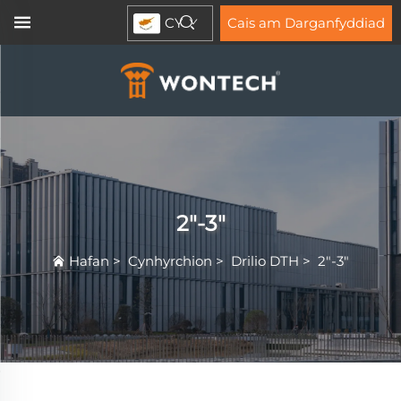
CY
Cais am Darganfyddiad
2"-3"
Hafan
>
Cynhyrchion
>
Drilio DTH
>
2"-3"