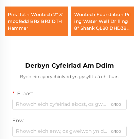
Pris ffatri Wontech 2" 3"
Wontech Foundation Pil
modfedd BR2 BR3 DTH
ing Water Well Drilling
Hammer
8" Shank QL80 DHD380
SD8 DTH Button Drill Bi
ts
Derbyn Cyfeiriad Am Ddim
Bydd ein cynrychiolydd yn gysylltu â chi fuan.
E-bost
0/100
Enw
0/100