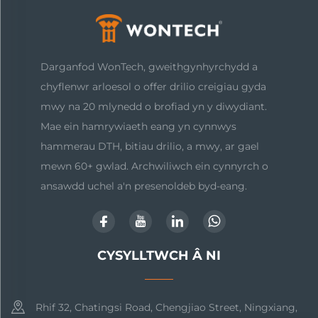
Darganfod WonTech, gweithgynhyrchydd a
chyflenwr arloesol o offer drilio creigiau gyda
mwy na 20 mlynedd o brofiad yn y diwydiant.
Mae ein hamrywiaeth eang yn cynnwys
hammerau DTH, bitiau drilio, a mwy, ar gael
mewn 60+ gwlad. Archwiliwch ein cynnyrch o
ansawdd uchel a'n presenoldeb byd-eang.
CYSYLLTWCH Â NI
Rhif 32, Chatingsi Road, Chengjiao Street, Ningxiang,