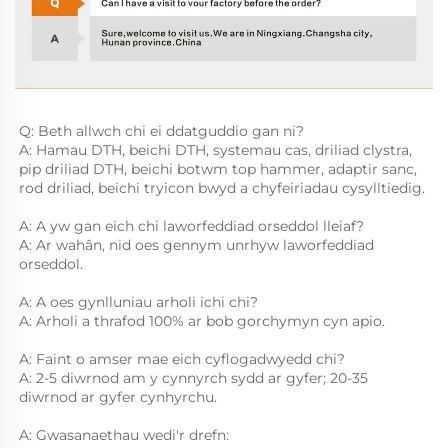
Q: Beth allwch chi ei ddatguddio gan ni? 
A: Hamau DTH, beichi DTH, systemau cas, driliad clystra, 
pip driliad DTH, beichi botwm top hammer, adaptir sanc, 
rod driliad, beichi tryicon bwyd a chyfeiriadau cysylltiedig. 
A: A yw gan eich chi laworfeddiad orseddol lleiaf? 
A: Ar wahân, nid oes gennym unrhyw laworfeddiad 
orseddol. 
A: A oes gynlluniau arholi ichi chi? 
A: Arholi a thrafod 100% ar bob gorchymyn cyn apio. 
A: Faint o amser mae eich cyflogadwyedd chi? 
A: 2-5 diwrnod am y cynnyrch sydd ar gyfer; 20-35 
diwrnod ar gyfer cynhyrchu. 
A: Gwasanaethau wedi'r drefn: 