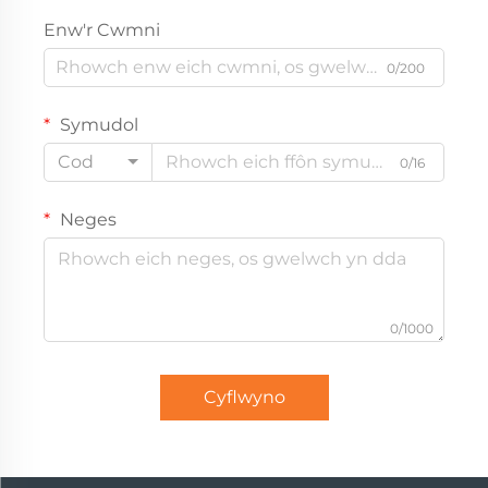
Enw'r Cwmni
0/200
Symudol
Cod
0/16
Neges
0/1000
Cyflwyno