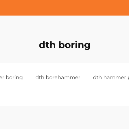
dth boring
r boring
dth borehammer
dth hammer p