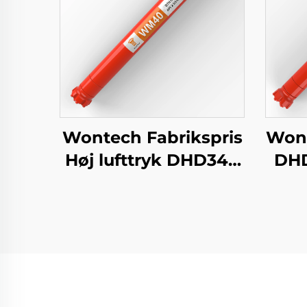
Wontech Fabrikspris
Wont
Høj lufttryk DHD340
DHD
WT4 M40 API 2 3/8"
REG PIN Down the
Ha
Hole DTH Hammer
Ho
bo