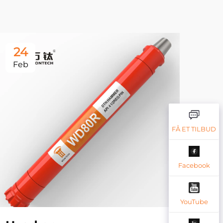
24
2
Feb
Fe
FÅ ET TILBUD
Facebook
YouTube