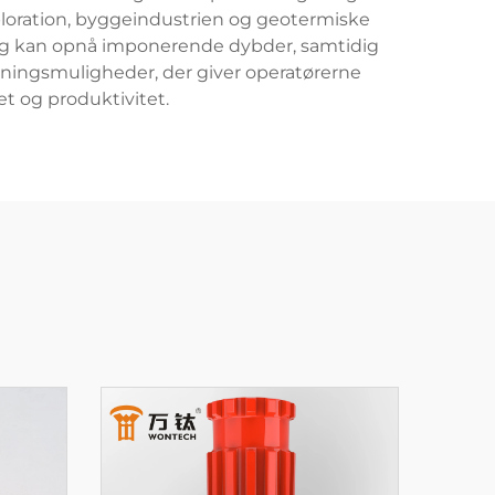
ploration, byggeindustrien og geotermiske
r, og kan opnå imponerende dybder, samtidig
ingsmuligheder, der giver operatørerne
et og produktivitet.