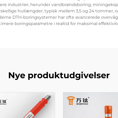
lere industrier, herunder vandbrøndsboring, miningeks
r forskellige hullængder, typisk mellem 3,5 og 24 tomme
derne DTH-boringsystemer har ofte avancerede overvågn
imere boringsparametre i realtid for maksimal effektivit
Nye produktudgivelser