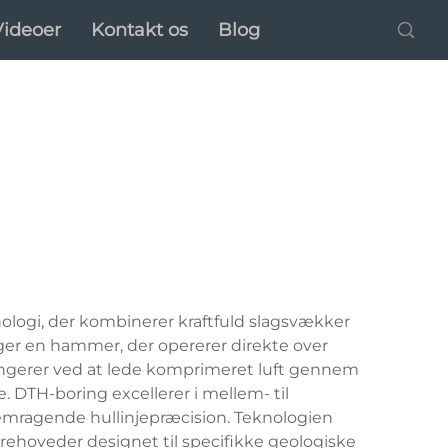
Videoer
Kontakt os
Blog
logi, der kombinerer kraftfuld slagsvækker
uger en hammer, der opererer direkte over
 fungerer ved at lede komprimeret luft gennem
 DTH-boring excellerer i mellem- til
mragende hullinjepræcision. Teknologien
ehoveder designet til specifikke geologiske