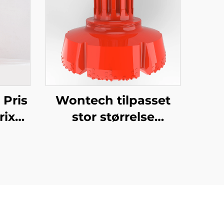
 Pris
Wontech tilpasset
rix
stor størrelse
sing
diameter borehuller
18" 24" 32" tommer
e
DTH borebit til
ring
grundbøjler og
brøndboring