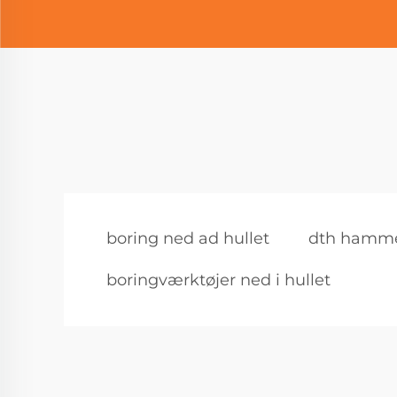
boring ned ad hullet
dth hamme
boringværktøjer ned i hullet