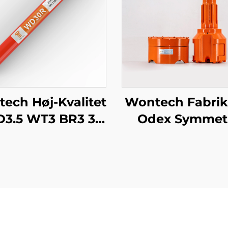
ech Høj-Kvalitet
Wontech Fabrik
3.5 WT3 BR3 3"
Odex Symmet
Tommer DTH
Koncentrisk Ca
mmer Down The
DTH Bit til
le hammer til
Vandbrønd
rehuller boring
Geotermisk Bo
minedrift