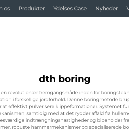
 os
Produkter
Ydelses Case
Nyheder
dth boring
en revolutionær fremgangsmåde inden for boringstekno
ation i forskellige jordforhold. Denne boringmetode br
r at effektivt pulverisere klippeformationer. Systemet
nismen, samtidig med at det rydder affald fra hullerne.
esværdige indtrængningshastigheder og bibeholder fre
emer, robuste hammermekanismer og specialiserede bor