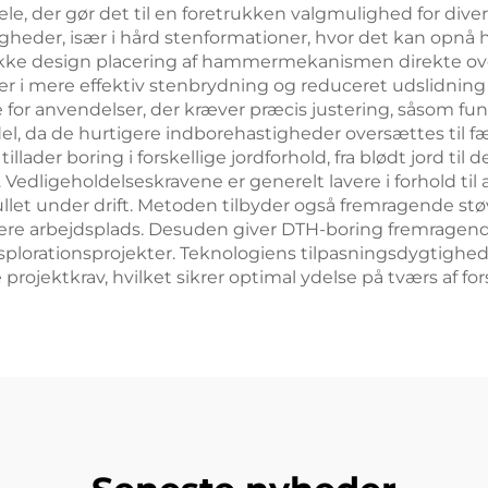
ele, der gør det til en foretrukken valgmulighed for div
igheder, især i hård stenformationer, hvor det kan opn
nikke design placering af hammermekanismen direkte o
rer i mere effektiv stenbrydning og reduceret udslidnin
 for anvendelser, der kræver præcis justering, såsom fu
el, da de hurtigere indborehastigheder oversættes til fæ
llader boring i forskellige jordforhold, fra blødt jord til
 Vedligeholdelseskravene er generelt lavere i forhold til
et under drift. Metoden tilbyder også fremragende støv
sikrere arbejdsplads. Desuden giver DTH-boring fremragen
ksplorationsprojekter. Teknologiens tilpasningsdygtighed ti
projektkrav, hvilket sikrer optimal ydelse på tværs af fo