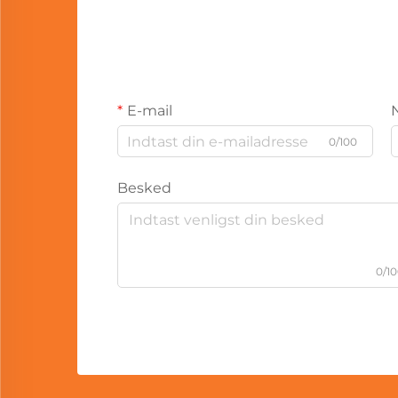
E-mail
0/100
Besked
0/1