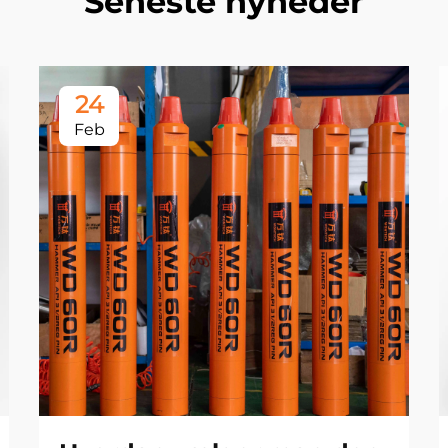
Seneste nyheder
24
Feb