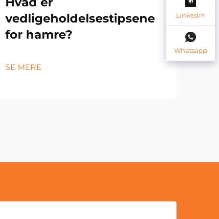
Hvad er
Ve
Linkedin
vedligeholdelsestipsene
Nø
for hamre?
le
Whatsapp
SE MERE
SE 