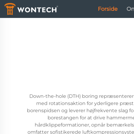
Forside
Om
Down-the-hole (DTH) boring repræsenterer 
med rotationsaktion for yderligere præst
borenspidsen og leverer højfrekvente slag fo
borestangen for at drive hammermeka
hårdklippeformationer, opnår bemærkels
omfatter sofistikerede luftkompressionsyst