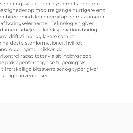
erse boringssituationer. Systemets primære
å hastigheder op mod tre gange hurtigere end
ver biten mindsker energitap og maksimerer
g af boringselementer. Teknologien giver
ndamentarbejde eller eksplorationsboring.
rre driftstimer og lavere samlet
 de hårdeste stenformationer, hvilket
 andre boringsteknikker, da
kontrolkapaciteter via sit indbyggede
de prøvegenforetagelse til geologisk
l forskellige bitsstørrelser og typer giver
rskellige anvendelser.