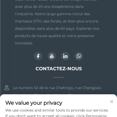
avec plus de 20 ans d'expérience dans
l'industrie. Notre large gamme inclut des
marteaux DTH, des forets, et bien plus encore,
disponibles dans plus de 60 pays. Explorez nos
produits de haute qualité et notre présence
mondiale.
CONTACTEZ-NOUS
Le numéro 32 de la rue Chatingsi, rue Chengjiao,
Ningxiang, Changsha, Hunan, Chine
We value your privacy
+86-17369211460
We use cookies and similar tools to provide our services.
If you don't want to accept all cookies, click Personalize