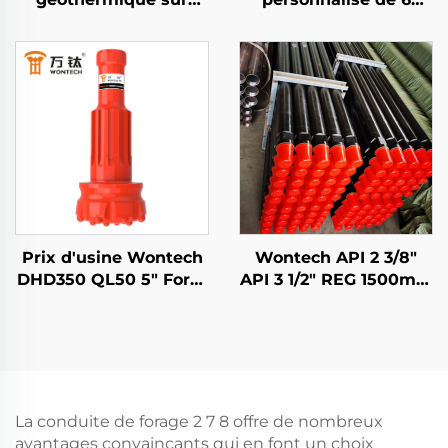
mesure WONTECH
pouces QL60 DHD360
pour puits d'eau, pieux
SD60 API 3 1/2 REG PIN
de 8 pouces DHD380
Wontech pour puits
QL80 SD8 marteau
d'eau et explosifs
DTH
Prix d'usine Wontech
Wontech API 2 3/8"
DHD350 QL50 5" Foret
API 3 1/2" REG 1500mm
à Marteau DTH avec
3000mm 6000mm
Bit d'Eau pour Forage
Tige de Forage DTH
de Puits
pour Forage de Puits
et Minier
La conduite de forage 2 7 8 offre de nombreux
avantages convaincants qui en font un choix