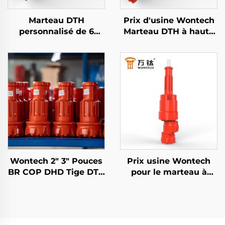
Marteau DTH
Prix d'usine Wontech
personnalisé de 6
Marteau DTH à haute
pouces QL60 DHD360
pression d'air DHD340
SD60 API 3 1/2 REG PIN
WT4 M40 API 2 3/8"
Wontech pour puits
REG PIN Down the
d'eau et explosifs
Hole
Wontech 2" 3" Pouces
Prix usine Wontech
BR COP DHD Tige DTH
pour le marteau à
Bits de Forage à Bille
percussion avec
pour le Forage Minier
chaussure de conduite
et les Explosions
pour forages
géothermiques et