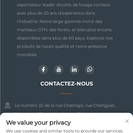
exportateur leader d'outils de forage rocheux
avec plus de 20 ans d'expérience dans
l'industrie. Notre large gamme inclut des
marteaux DTH, des forets, et bien plus encore,
disponibles dans plus de 60 pays. Explorez nos
produits de haute qualité et notre présence
mondiale.
CONTACTEZ-NOUS
Le numéro 32 de la rue Chatingsi, rue Chengjiao,
Ningxiang, Changsha, Hunan, Chine
We value your privacy
+86-17369211460
We use cookies and similar tools to provide our services.