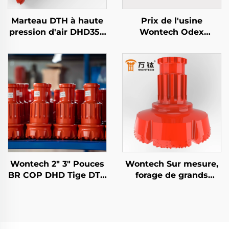
Marteau DTH à haute
Prix de l'usine
pression d'air DHD350
Wontech Odex
QL50 de 5 pouces de
Symmetrix Concentric
haute qualité Wontech
Casing DTH Bit pour
pour le forage de puits
forages d'eau
d'eau géothermique
géothermique
Wontech 2" 3" Pouces
Wontech Sur mesure,
BR COP DHD Tige DTH
forage de grands
Bits de Forage à Bille
diamètres de trous 18"
pour le Forage Minier
24" 32" pouces Foreuse
et les Explosions
DTH pour pieux
fondation et forage de