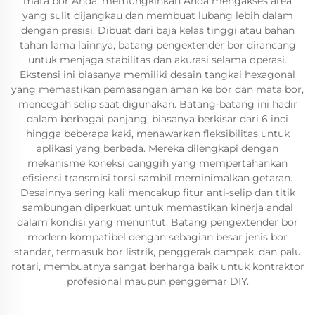
mata bor Anda, memungkinkan Anda mengakses area
yang sulit dijangkau dan membuat lubang lebih dalam
dengan presisi. Dibuat dari baja kelas tinggi atau bahan
tahan lama lainnya, batang pengextender bor dirancang
untuk menjaga stabilitas dan akurasi selama operasi.
Ekstensi ini biasanya memiliki desain tangkai hexagonal
yang memastikan pemasangan aman ke bor dan mata bor,
mencegah selip saat digunakan. Batang-batang ini hadir
dalam berbagai panjang, biasanya berkisar dari 6 inci
hingga beberapa kaki, menawarkan fleksibilitas untuk
aplikasi yang berbeda. Mereka dilengkapi dengan
mekanisme koneksi canggih yang mempertahankan
efisiensi transmisi torsi sambil meminimalkan getaran.
Desainnya sering kali mencakup fitur anti-selip dan titik
sambungan diperkuat untuk memastikan kinerja andal
dalam kondisi yang menuntut. Batang pengextender bor
modern kompatibel dengan sebagian besar jenis bor
standar, termasuk bor listrik, penggerak dampak, dan palu
rotari, membuatnya sangat berharga baik untuk kontraktor
profesional maupun penggemar DIY.