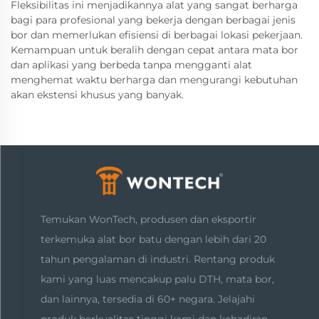
Fleksibilitas ini menjadikannya alat yang sangat berharga
bagi para profesional yang bekerja dengan berbagai jenis
bor dan memerlukan efisiensi di berbagai lokasi pekerjaan.
Kemampuan untuk beralih dengan cepat antara mata bor
dan aplikasi yang berbeda tanpa mengganti alat
menghemat waktu berharga dan mengurangi kebutuhan
akan ekstensi khusus yang banyak.
Temukan WonTech, produsen dan eksportir
terkemuka alat bor batu dengan lebih dari 20
tahun pengalaman di industri. Rentang produk
kami yang luas mencakup palu DTH, mata bor,
dan lainnya, tersedia di 60+ negara. Jelajahi
produk berkualitas tinggi kami dan kehadiran