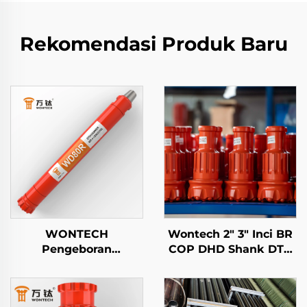
Rekomendasi Produk Baru
WONTECH
Wontech 2" 3" Inci BR
Pengeboran
COP DHD Shank DTH
Geothermal Sumur Air
Tombol Pemotong Bor
Kustom Piling Palu
untuk Penambangan
DTH 8" inci DHD380
dan Pengeboran