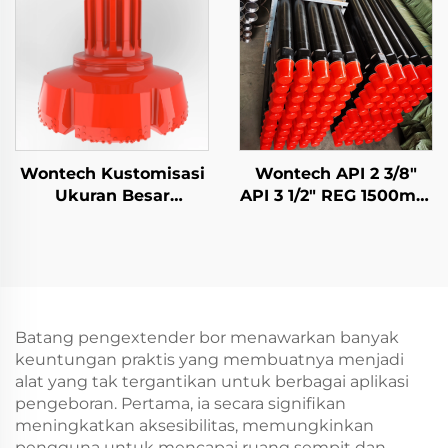
QL80 SD8
Wontech Kustomisasi
Wontech API 2 3/8"
Ukuran Besar
API 3 1/2" REG 1500mm
Diameter Lubang Bor
3000mm 6000mm
18" 24" 32" Inci Bit Bor
Pipa Bor DTH untuk
DTH untuk
Pengeboran Sumur Air
Pengeboran Tiang
dan Pertambangan
Pondasi Sumur
Batang pengextender bor menawarkan banyak
keuntungan praktis yang membuatnya menjadi
alat yang tak tergantikan untuk berbagai aplikasi
pengeboran. Pertama, ia secara signifikan
meningkatkan aksesibilitas, memungkinkan
pengguna untuk mencapai ruang sempit dan