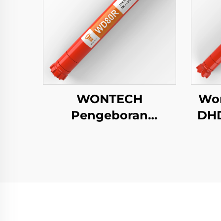
WONTECH
Won
Pengeboran
DHD
Geothermal Sumur
I
Air Kustom Piling
Palu DTH 8" inci
Pen
DHD380 QL80 SD8