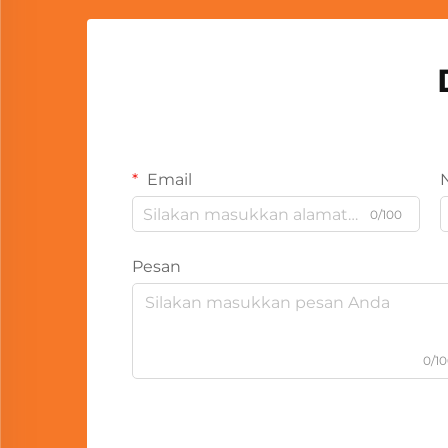
Email
0/100
Pesan
0/1