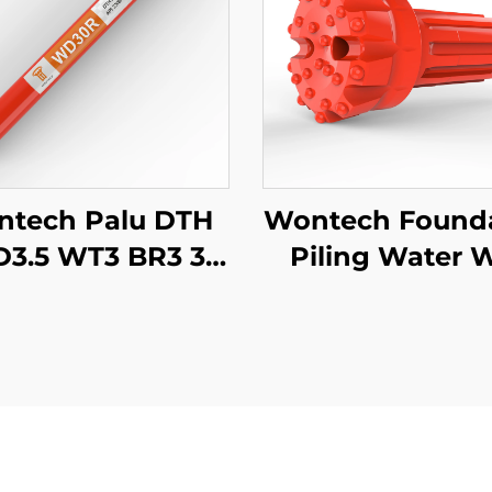
tech Palu DTH
Wontech Found
3.5 WT3 BR3 3"
Piling Water W
nci Berkualitas
Drilling 8" Sh
Tinggi untuk
QL80 DHD380 
geboran Lubang
Bit Bor DTH To
Tambang