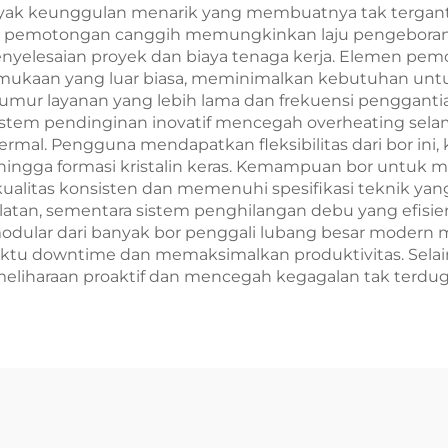
yak keunggulan menarik yang membuatnya tak terganti
gi pemotongan canggih memungkinkan laju pengeboran 
yelesaian proyek dan biaya tenaga kerja. Elemen pemo
mukaan yang luar biasa, meminimalkan kebutuhan untuk 
mur layanan yang lebih lama dan frekuensi penggantian 
n sistem pendinginan inovatif mencegah overheating se
ermal. Pengguna mendapatkan fleksibilitas dari bor ini,
 hingga formasi kristalin keras. Kemampuan bor untuk 
litas konsisten dan memenuhi spesifikasi teknik yang 
alatan, sementara sistem penghilangan debu yang efi
 modular dari banyak bor penggali lubang besar mode
downtime dan memaksimalkan produktivitas. Selain itu,
liharaan proaktif dan mencegah kegagalan tak terdug