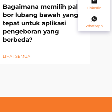
Bagaimana memilih palu
Pe
Linkedin
bor lubang bawah yang
Pr
tepat untuk aplikasi
Ke
WhatsApp
pengeboran yang
Ke
berbeda?
LIH
LIHAT SEMUA