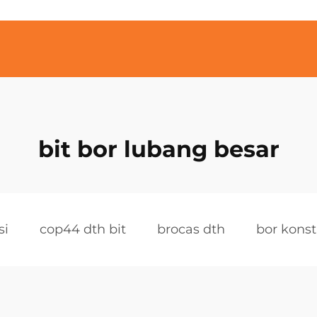
bit bor lubang besar
si
cop44 dth bit
brocas dth
bor konst