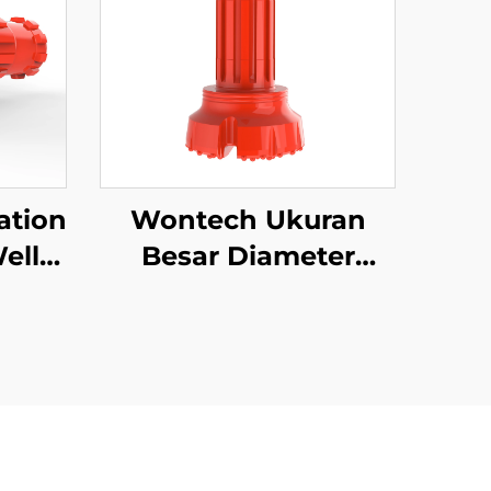
ation
Wontech Ukuran
ell
Besar Diameter
ank
Lubang Bor SD10
SD8
N100 Mata Bor DTH
mbol
untuk Pengeboran
Pondasi Tiang
Pancang Sumur