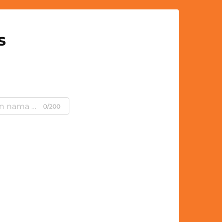
s
0/200