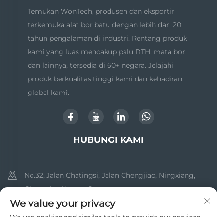
Temukan WonTech, produsen dan eksportir
terkemuka alat bor batu dengan lebih dari 20
tahun pengalaman di industri. Rentang produk
kami yang luas mencakup palu DTH, mata bor,
dan lainnya, tersedia di 60+ negara. Jelajahi
produk berkualitas tinggi kami dan kehadiran
global kami.
HUBUNGI KAMI
No.32, Jalan Chatingsi, Jalan Chengjiao, Ningxiang,
Changsha, Hunan, Cina
We value your privacy
+86-17369211460