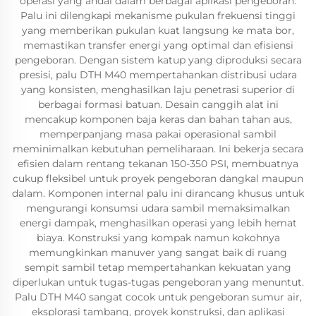
operasi yang andal dalam berbagai aplikasi pengeboran.
Palu ini dilengkapi mekanisme pukulan frekuensi tinggi
yang memberikan pukulan kuat langsung ke mata bor,
memastikan transfer energi yang optimal dan efisiensi
pengeboran. Dengan sistem katup yang diproduksi secara
presisi, palu DTH M40 mempertahankan distribusi udara
yang konsisten, menghasilkan laju penetrasi superior di
berbagai formasi batuan. Desain canggih alat ini
mencakup komponen baja keras dan bahan tahan aus,
memperpanjang masa pakai operasional sambil
meminimalkan kebutuhan pemeliharaan. Ini bekerja secara
efisien dalam rentang tekanan 150-350 PSI, membuatnya
cukup fleksibel untuk proyek pengeboran dangkal maupun
dalam. Komponen internal palu ini dirancang khusus untuk
mengurangi konsumsi udara sambil memaksimalkan
energi dampak, menghasilkan operasi yang lebih hemat
biaya. Konstruksi yang kompak namun kokohnya
memungkinkan manuver yang sangat baik di ruang
sempit sambil tetap mempertahankan kekuatan yang
diperlukan untuk tugas-tugas pengeboran yang menuntut.
Palu DTH M40 sangat cocok untuk pengeboran sumur air,
eksplorasi tambang, proyek konstruksi, dan aplikasi