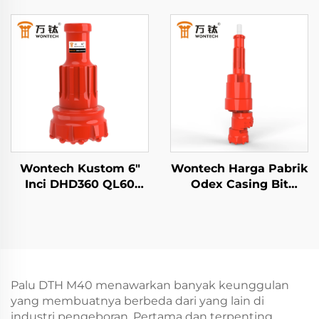
pengeboran lubang
Mata Bor Tombol DTH
besar 10" inci untuk
untuk Pengeboran
Pengeboran Sumur Air
Sumur Air
Piling Fondasi
Pertambangan
Pengeboran
Wontech Kustom 6"
Wontech Harga Pabrik
Inci DHD360 QL60
Odex Casing Bit
M60 Shank Palu Bor
Dengan Casing Shoe
DTH untuk
untuk sumur air
Pengeboran Sumur Air
Pengeboran
Pertambangan dan
Geothermal
Pengeledahan
Palu DTH M40 menawarkan banyak keunggulan
yang membuatnya berbeda dari yang lain di
industri pengeboran. Pertama dan terpenting,