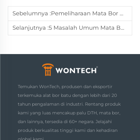
Sebelumnya :
Pemeliharaan Mata Bor DTH: Tips Ahli & Praktik Terbaik
Selanjutnya :
5 Masalah Umum Mata Bor DTH dan Solusinya
Temukan WonTech, produsen dan eksportir
terkemuka alat bor batu dengan lebih dari 20
tahun pengalaman di industri. Rentang produk
kami yang luas mencakup palu DTH, mata bor,
dan lainnya, tersedia di 60+ negara. Jelajahi
produk berkualitas tinggi kami dan kehadiran
global kami.