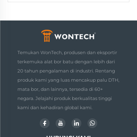
Temukan WonTech, produsen dan eksportir
terkemuka alat bor batu dengan lebih dari
20 tahun pengalaman di industri. Rentang
produk kami yang luas mencakup palu DTH,
mata bor, dan lainnya, tersedia di 60+
negara. Jelajahi produk berkualitas tinggi
kami dan kehadiran global kami.