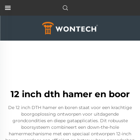
12 inch dth hamer en boor
De 12 inch DTH hamer en boren staat voor een krachtige
boorgoplossing ontworpen voor uitdagende
grondcondities en diepe gatapplicaties. Dit robuuste
boorsysteem combineert een down-the-hole
hamermechanisme met een speciaal ontworpen 12-inch