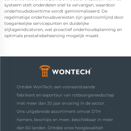
systeem stelt onderdelen snel te vervangen, waardoor
onderhoudsdowntime wordt geminimaliseerd. De
regelmatige onderhoudsvereisten zijn gestroomlijnd door
toegankelijke servicepunten en duidelijke
slijtageindicatoren, wat proactief onderhoudsplanning en
optimale prestatiebeheersing mogelijk maakt.
Ontdek WonTech, een vooraanstaande
fabrikant en exporteur van rotboorgereedschap
met meer dan 20 jaar ervaring in de sector.
Ons uitgebreide assortiment omvat DTH
hamers, boortips en meer, beschikbaar in meer
dan 60 landen. Ontdek onze hoogkwaliteit