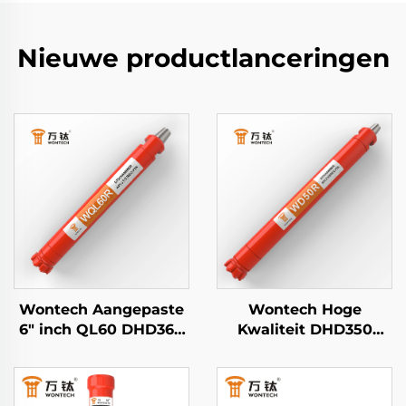
Nieuwe productlanceringen
Wontech Aangepaste
Wontech Hoge
6" inch QL60 DHD360
Kwaliteit DHD350
SD60 API 3 1/2 REG PIN
QL50 5" Inch Hoge
DTH hamer voor
Luchtdruk DTH Hamer
waterputten en
voor Geothermische