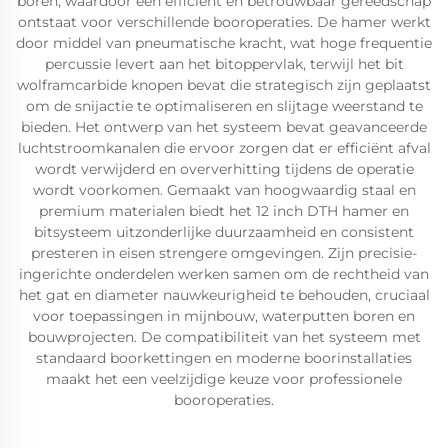
boren, waardoor een efficiënt en betrouwbaar gereedschap
ontstaat voor verschillende booroperaties. De hamer werkt
door middel van pneumatische kracht, wat hoge frequentie
percussie levert aan het bitoppervlak, terwijl het bit
wolframcarbide knopen bevat die strategisch zijn geplaatst
om de snijactie te optimaliseren en slijtage weerstand te
bieden. Het ontwerp van het systeem bevat geavanceerde
luchtstroomkanalen die ervoor zorgen dat er efficiënt afval
wordt verwijderd en oververhitting tijdens de operatie
wordt voorkomen. Gemaakt van hoogwaardig staal en
premium materialen biedt het 12 inch DTH hamer en
bitsysteem uitzonderlijke duurzaamheid en consistent
presteren in eisen strengere omgevingen. Zijn precisie-
ingerichte onderdelen werken samen om de rechtheid van
het gat en diameter nauwkeurigheid te behouden, cruciaal
voor toepassingen in mijnbouw, waterputten boren en
bouwprojecten. De compatibiliteit van het systeem met
standaard boorkettingen en moderne boorinstallaties
maakt het een veelzijdige keuze voor professionele
booroperaties.