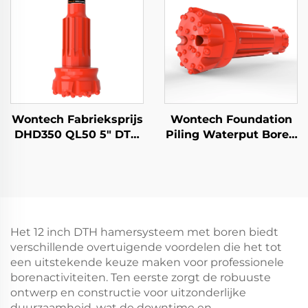
ontploffingen
Waterputboringen
Wontech Fabrieksprijs
Wontech Foundation
DHD350 QL50 5" DTH
Piling Waterput Boren
Hamerbit
8" Boorschacht QL80
Waterboorbit voor
DHD380 SD8 DTH
putboring
Knop Boortools
Het 12 inch DTH hamersysteem met boren biedt
verschillende overtuigende voordelen die het tot
een uitstekende keuze maken voor professionele
borenactiviteiten. Ten eerste zorgt de robuuste
ontwerp en constructie voor uitzonderlijke
duurzaamheid, wat de downtime en