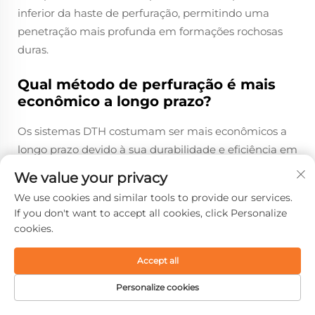
inferior da haste de perfuração, permitindo uma
penetração mais profunda em formações rochosas
duras.
Qual método de perfuração é mais
econômico a longo prazo?
Os sistemas DTH costumam ser mais econômicos a
longo prazo devido à sua durabilidade e eficiência em
ambientes de rocha profunda e dura, o que pode
We value your privacy
reduzir os custos de manutenção.
We use cookies and similar tools to provide our services.
If you don't want to accept all cookies, click Personalize
Como os sistemas Top Hammer e
cookies.
DTH se comparam em termos de
eficiência energética?
Accept all
Os sistemas DTH frequentemente apresentam maior
Personalize cookies
eficiência energética devido ao seu design, que
PÁGINA INICIAL
PRODUTOS
E-MAIL
TEL