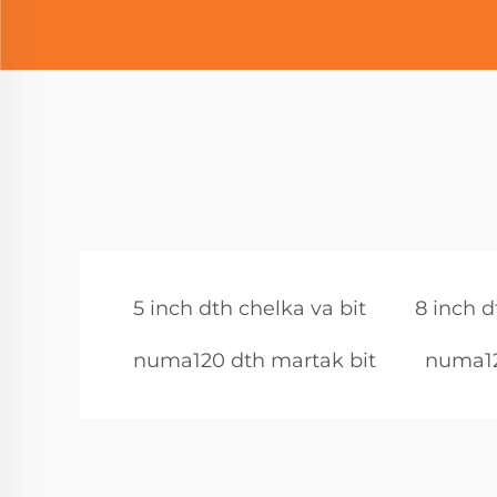
5 inch dth chelka va bit
8 inch d
numa120 dth martak bit
numa12