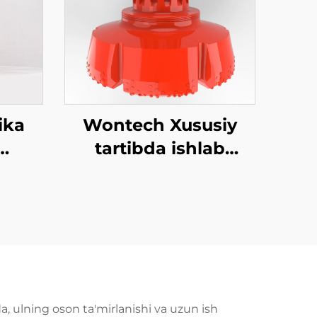
ika
Wontech Xususiy
tartibda ishlab
chiqilgan Katta
plama
Hajmli Diametrli
lari
Bormoq 18" 24" 32"
ermal
Inch DTH Bormoq
Biti Asoslangan
Piling va Shaxtda
Ishlatish uchun
a, ulning oson ta'mirlanishi va uzun ish