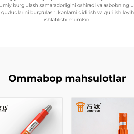
mumiy burg'ulash samaradorligini oshiradi va asbobning u
quduqlarini burg'ulash, konlarni qidirish va qurilish loyiha
ishlatilishi mumkin.
Ommabop mahsulotlar