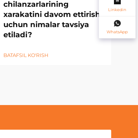
chilanzarlarining
da
Linkedin
xarakatini davom ettirish
da
uchun nimalar tavsiya
xa
WhatsApp
etiladi?
am
BATAFSIL KO'RISH
BATA