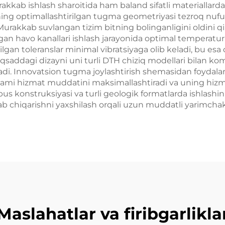
kkab ishlash sharoitida ham baland sifatli materiallardan
Bitning optimallashtirilgan tugma geometriyasi tezroq nu
Murakkab suvlangan tizim bitning bolinganligini oldini qil
n havo kanallari ishlash jarayonida optimal temperatur
iqilgan toleranslar minimal vibratsiyaga olib keladi, bu es
saddagi dizayni uni turli DTH chiziq modellari bilan komp
etadi. Innovatsion tugma joylashtirish shemasidan foydal
ng jami hizmat muddatini maksimallashtiradi va uning hiz
obus konstruksiyasi va turli geologik formatlarda ishlash
hlab chiqarishni yaxshilash orqali uzun muddatli yarimcha
Maslahatlar va firibgarlikla