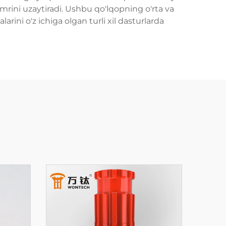
mrini uzaytiradi. Ushbu qo'lqopning o'rta va
larini o'z ichiga olgan turli xil dasturlarda