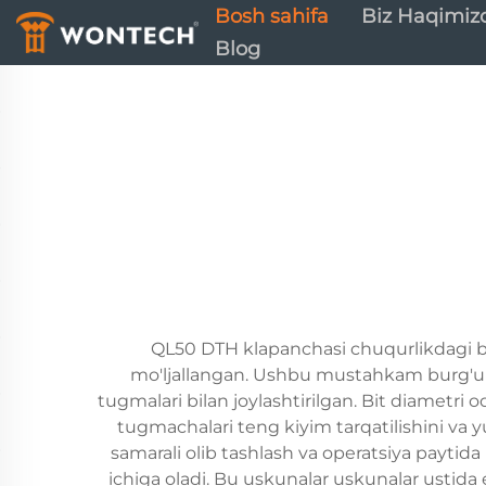
Bosh sahifa
Biz Haqimiz
Blog
QL50 DTH klapanchasi chuqurlikdagi bur
mo'ljallangan. Ushbu mustahkam burg'ulash
tugmalari bilan joylashtirilgan. Bit diametri 
tugmachalari teng kiyim tarqatilishini va yu
samarali olib tashlash va operatsiya paytida
ichiga oladi. Bu uskunalar uskunalar ustida 