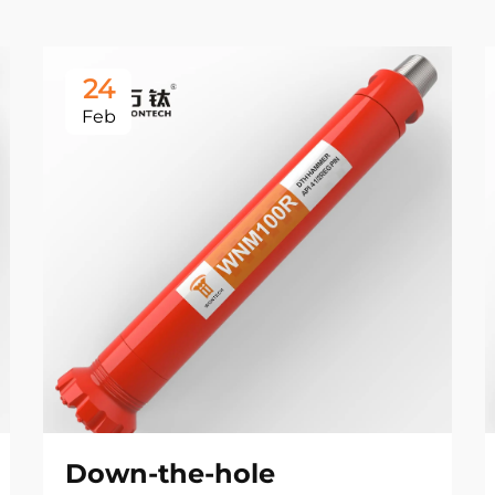
24
Feb
Down-the-hole