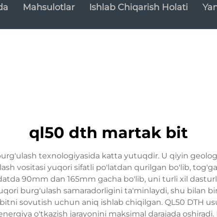
da
Mahsulotlar
Ishlab Chiqarish Holati
Yan
ql50 dth martak bit
g'ulash texnologiyasida katta yutuqdir. U qiyin geologi
 vositasi yuqori sifatli po'latdan qurilgan bo'lib, tog'ga
odatda 90mm dan 165mm gacha bo'lib, uni turli xil dasturl
qori burg'ulash samaradorligini ta'minlaydi, shu bilan bi
 bitni sovutish uchun aniq ishlab chiqilgan. QL50 DTH usu
energiya o'tkazish jarayonini maksimal darajada oshiradi.