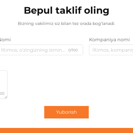
Bepul taklif oling
Bizning vakilimiz siz bilan tez orada bog'lanadi.
Nomi
Kompaniya nomi
0/100
000
Yuborish