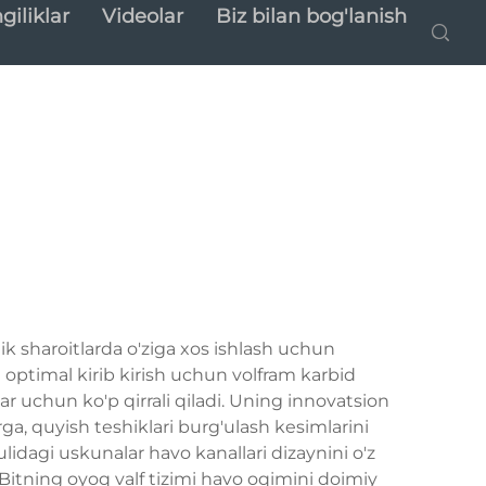
giliklar
Videolar
Biz bilan bog'lanish
k sharoitlarda o'ziga xos ishlash uchun
 optimal kirib kirish uchun volfram karbid
ar uchun ko'p qirrali qiladi. Uning innovatsion
rga, quyish teshiklari burg'ulash kesimlarini
lidagi uskunalar havo kanallari dizaynini o'z
 Bitning oyoq valf tizimi havo oqimini doimiy