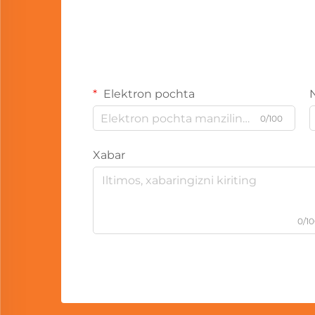
Elektron pochta
0/100
Xabar
0/1