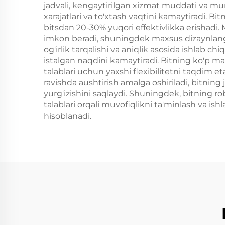
jadvali, kengaytirilgan xizmat muddati va mura
xarajatlari va to'xtash vaqtini kamaytiradi. 
bitsdan 20-30% yuqori effektivlikka erishadi. 
imkon beradi, shuningdek maxsus dizaynlanga
og'irlik tarqalishi va aniqlik asosida ishlab ch
istalgan naqdini kamaytiradi. Bitning ko'p maq
talablari uchun yaxshi flexibilitetni taqdim 
ravishda aushtirish amalga oshiriladi, bitni
yurg'izishini saqlaydi. Shuningdek, bitning r
talablari orqali muvofiqlikni ta'minlash va is
hisoblanadi.