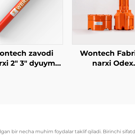
ontech zavodi
Wontech Fabr
rxi 2" 3" dyuym
narxi Odex
R2 BR3 Pastga
Simmetriya
Teshish DTH
Kontsentrik qo
Hammer
DTH Suv quduq
uchun bit Geot
qazish
gan bir necha muhim foydalar taklif qiladi. Birinchi sifatd