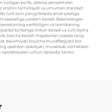
 tuzilgan bo'lib, aldiroq almashtirish
fuz etishni ta'minlaydi va umuman standart
ib, turli zem yorug'liklarda amal qilishga
ni saqlashga yordam beradi. Balanslangan
a operatorning xavfsizligini va texnikaning
atibil bo'lishiga imkon beradi va turli loyiha
anib, barcha kesish maydonlari orasida teng
mat davomiyati boyicha muvaffaqiyatli bor
ining qadrdon qobiliyati, murakkab xizmatlash
k operatsiyalari uchun iqtisodiy tanlov
r