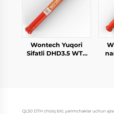
Wontech Yuqori
W
Sifatli DHD3.5 WT3
na
BR3 3" Dyuym DTH
B
Hammer Teshiklarni
burg'ulash uchun
QL50 DTH chiziq biti, yarimchaklar uchun ajral