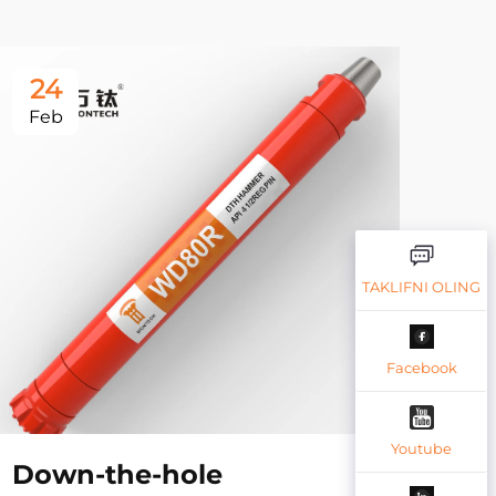
24
2
Feb
Fe
TAKLIFNI OLING
Facebook
Youtube
Down-the-hole
Bor