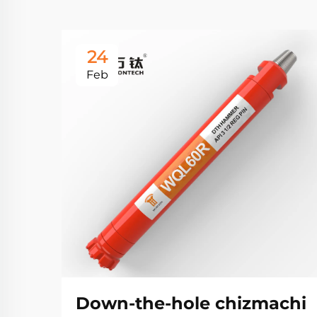
24
Feb
Down-the-hole chizmachi