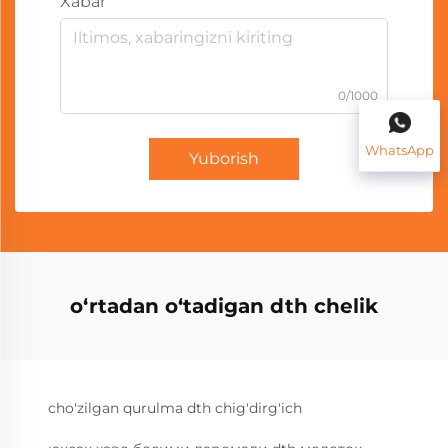
Xabar
0/1000
WhatsApp
Yuborish
o‘rtadan o‘tadigan dth chelik
cho'zilgan qurulma dth chig'dirg'ich