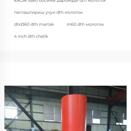
юксак хаво босими даромади dth молоток
патлаштириш учун dth молоток
dhd360 dth martak
m60 dth молоток
4 inch dth chelik