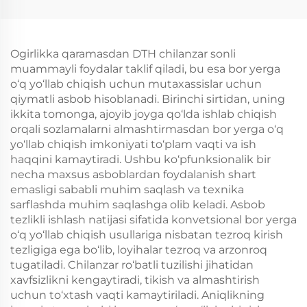
Isvorlash uchun
Suvi Kupkari Izlash,
Madening Izlash va
Patlamish Uchun
Ogirlikka qaramasdan DTH chilanzar sonli
muammayli foydalar taklif qiladi, bu esa bor yerga
o‘q yo‘llab chiqish uchun mutaxassislar uchun
qiymatli asbob hisoblanadi. Birinchi sirtidan, uning
ikkita tomonga, ajoyib joyga qo‘lda ishlab chiqish
orqali sozlamalarni almashtirmasdan bor yerga o‘q
yo‘llab chiqish imkoniyati to‘plam vaqti va ish
haqqini kamaytiradi. Ushbu ko‘pfunksionalik bir
necha maxsus asboblardan foydalanish shart
emasligi sababli muhim saqlash va texnika
sarflashda muhim saqlashga olib keladi. Asbob
tezlikli ishlash natijasi sifatida konvetsional bor yerga
o‘q yo‘llab chiqish usullariga nisbatan tezroq kirish
tezligiga ega bo‘lib, loyihalar tezroq va arzonroq
tugatiladi. Chilanzar ro‘batli tuzilishi jihatidan
xavfsizlikni kengaytiradi, tikish va almashtirish
uchun to‘xtash vaqti kamaytiriladi. Aniqlikning