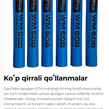
Koʻp qirrali qoʻllanmalar
Ogirlikka qaragan DTH mailangichining ko'pfunksionaligi
uni turli chidamlash uchun ajralgan tanlovi sifatida muhim
hisoblanadi. Uning moslashuvchan dizayni turli bit
o'lchamlarini va turlarini qabul qilishi mumkin, bu esa
uning turli loyihalar talablari va yer bilan bog'liq shartlarda