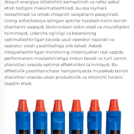
dizayni energiya ishlatishini kamaytirish va nafaz qabul
etish tezligini maksimallashtiradi, bu esa loyihani
tezlashtiradi va ishlab chiqarish xarajatlarni pasaytiradi.
Uning sofistikatsiya qilingan qotirlar tozalash tizimi borish
shartlarini saqlaydi, blokirovkani oldini oladi va muvofiqlikni
ta’minlaydi. Udarcha og‘irligi va balansining
optimallashtirilgan tarzida usuli operator nazorati va
operator xolati yaxshilashiga olib keladi. Asbob
integrallashtirilgan monitoring imkoniyatlari real vaqtda
performansni moslashtirishga imkon beradi va turli zamin
sharoitlari orasida optimal effektivlikni ta’minlaydi. Bu
effektivlik yaxshilamchalar hamjamiyatda murakkab borish
sharoitlari orasida ulkan produktivlik va ishonchli holatni
taqdim etadi.