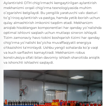
Aylantirishli DTH chig'irmachi kengaytirilgan aylantirish
mekhanizmi orqali chig'irma texnologiyasida muhim
oʻzgarishni belgilaydi. Bu yengilik yaratuvchi valv dasturi
toʻgʻriroq aylantirish va pastga, hamda yetib borish uchun
qulay almashtirish imkonini taqdim etadi. Mekhanizm
aniqlab hisoblangan komponentlari har qanday yoʻnalishda
optimal ishlovni saqlash uchun mutlaqo sinxron ishlaydi.
Tizim zamonaviy havo tokini boshqarish tizimi har qanday
chig'irma yoʻnalishi boʻyicha muvaffaqiyatli energiya
o'tkazishini ta'minlaydi. Ushbu yengil sohalarda koʻp vaqt
va kuch sarflashni kamaytiradi. Mekhanizm robus
konstruksiya sifati bilan davomiy ishlash sharoitida aniqlik
va ishonchli ishlashni saqlaydi.