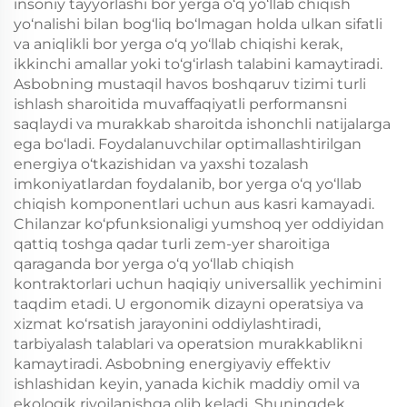
insoniy tayyorlashi bor yerga o‘q yo‘llab chiqish
yo‘nalishi bilan bog‘liq bo‘lmagan holda ulkan sifatli
va aniqlikli bor yerga o‘q yo‘llab chiqishi kerak,
ikkinchi amallar yoki to‘g‘irlash talabini kamaytiradi.
Asbobning mustaqil havos boshqaruv tizimi turli
ishlash sharoitida muvaffaqiyatli performansni
saqlaydi va murakkab sharoitda ishonchli natijalarga
ega bo‘ladi. Foydalanuvchilar optimallashtirilgan
energiya o‘tkazishidan va yaxshi tozalash
imkoniyatlardan foydalanib, bor yerga o‘q yo‘llab
chiqish komponentlari uchun aus kasri kamayadi.
Chilanzar ko‘pfunksionaligi yumshoq yer oddiyidan
qattiq toshga qadar turli zem-yer sharoitiga
qaraganda bor yerga o‘q yo‘llab chiqish
kontraktorlari uchun haqiqiy universallik yechimini
taqdim etadi. U ergonomik dizayni operatsiya va
xizmat ko‘rsatish jarayonini oddiylashtiradi,
tarbiyalash talablari va operatsion murakkablikni
kamaytiradi. Asbobning energiyaviy effektiv
ishlashidan keyin, yanada kichik maddiy omil va
ekologik rivojlanishga olib keladi. Shuningdek,