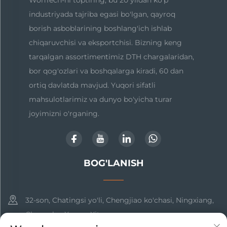
industriyada tajriba egasi bo'lgan, qayroq
borish asboblarining boshlang'ich ishlab
chiqaruvchisi va eksportchisi. Bizning keng
tarqalgan assortimentimiz DTH chargalaridan,
bor qog'ozlari va boshqalarga kiradi, 60 dan
ortiq davlatda mavjud. Yuqori sifatli
mahsulotlarimiz va dunyo bo'yicha turar
joyimizni o'rganing.
BOG'LANISH
32-son, Chatingsi yo'li, Chengjiao ko'chasi, Ningxiang,
Changsha, Xunan, Xitoy