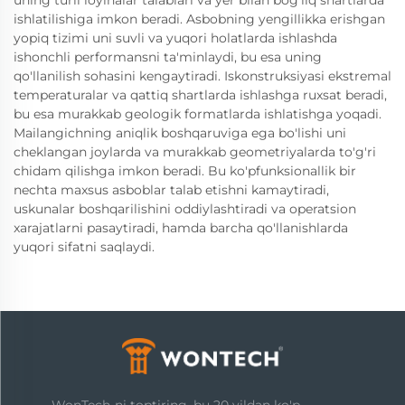
ishlatilishiga imkon beradi. Asbobning yengillikka erishgan
yopiq tizimi uni suvli va yuqori holatlarda ishlashda
ishonchli performansni ta'minlaydi, bu esa uning
qo'llanilish sohasini kengaytiradi. Iskonstruksiyasi ekstremal
temperaturalar va qattiq shartlarda ishlashga ruxsat beradi,
bu esa murakkab geologik formatlarda ishlatishga yoqadi.
Mailangichning aniqlik boshqaruviga ega bo'lishi uni
cheklangan joylarda va murakkab geometriyalarda to'g'ri
chidam qilishga imkon beradi. Bu ko'pfunksionallik bir
nechta maxsus asboblar talab etishni kamaytiradi,
uskunalar boshqarilishini oddiylashtiradi va operatsion
xarajatlarni pasaytiradi, hamda barcha qo'llanishlarda
yuqori sifatni saqlaydi.
WonTech-ni toptiring, bu 20 yildan ko'p