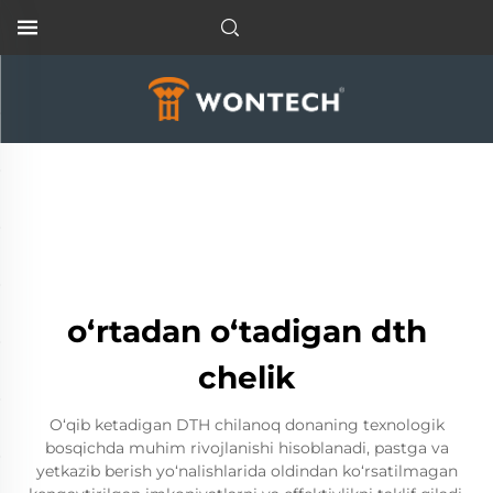
o‘rtadan o‘tadigan dth
chelik
O‘qib ketadigan DTH chilanoq donaning texnologik
bosqichda muhim rivojlanishi hisoblanadi, pastga va
yetkazib berish yo‘nalishlarida oldindan ko‘rsatilmagan