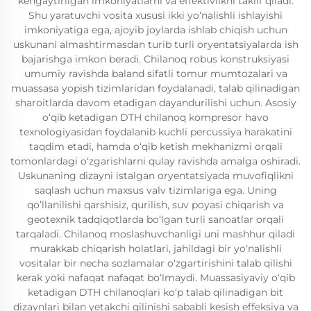
kengaytirilgan imkoniyatlarni va effektivlikni taklif qiladi.
Shu yaratuvchi vosita xususi ikki yo‘nalishli ishlayishi
imkoniyatiga ega, ajoyib joylarda ishlab chiqish uchun
uskunani almashtirmasdan turib turli oryentatsiyalarda ish
bajarishga imkon beradi. Chilanoq robus konstruksiyasi
umumiy ravishda baland sifatli tomur mumtozalari va
muassasa yopish tizimlaridan foydalanadi, talab qilinadigan
sharoitlarda davom etadigan dayandurilishi uchun. Asosiy
o‘qib ketadigan DTH chilanoq kompresor havo
texnologiyasidan foydalanib kuchli percussiya harakatini
taqdim etadi, hamda o‘qib ketish mekhanizmi orqali
tomonlardagi o‘zgarishlarni qulay ravishda amalga oshiradi.
Uskunaning dizayni istalgan oryentatsiyada muvofiqlikni
saqlash uchun maxsus valv tizimlariga ega. Uning
qo’llanilishi qarshisiz, qurilish, suv poyasi chiqarish va
geotexnik tadqiqotlarda bo‘lgan turli sanoatlar orqali
tarqaladi. Chilanoq moslashuvchanligi uni mashhur qiladi
murakkab chiqarish holatlari, jahildagi bir yo‘nalishli
vositalar bir necha sozlamalar o‘zgartirishini talab qilishi
kerak yoki nafaqat nafaqat bo‘lmaydi. Muassasiyaviy o‘qib
ketadigan DTH chilanoqlari ko‘p talab qilinadigan bit
dizaynlari bilan yetakchi qilinishi sababli kesish effeksiya va