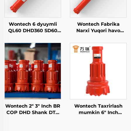
Wontech 6 dyuymli
Wontech Fabrika
QL60 DHD360 SD60
Narxi Yuqori havo
API 3 1/2 REG PIN DTH
bosimi DHD340 WT4
klapanini suv
M40 API 2 3/8" REG
quduqlari va portlash
PIN Pastga Teshik
uchun moslashtirilgan
DTH Hammer
Wontech 2" 3" Inch BR
Wontech Taxrirlash
COP DHD Shank DTH
mumkin 6" Inch
Tugma Bormoq Bitlari
DHD360 QL60 M60
Madeniyoat Bo‘yicha
Shank DTH Martak Biti