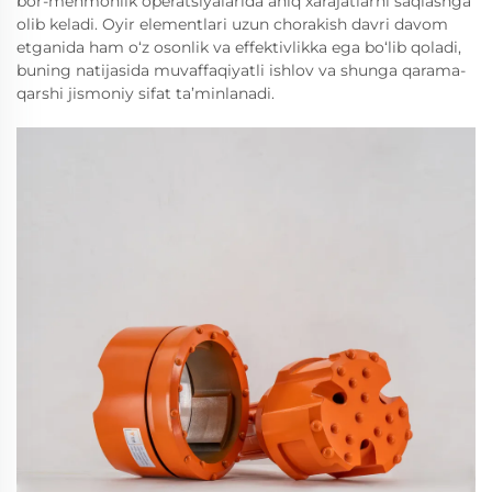
bor-mehmonlik operatsiyalarida aniq xarajatlarni saqlashga
olib keladi. Oyir elementlari uzun chorakish davri davom
etganida ham o‘z osonlik va effektivlikka ega bo‘lib qoladi,
buning natijasida muvaffaqiyatli ishlov va shunga qarama-
qarshi jismoniy sifat ta’minlanadi.