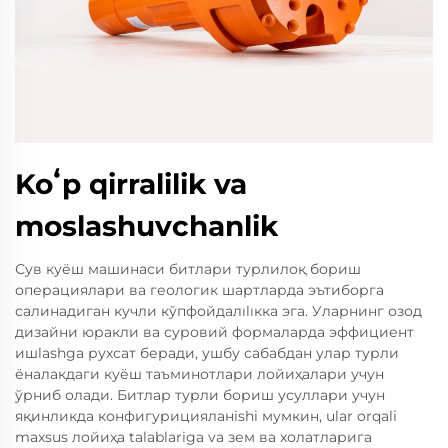
Koʻp qirralilik va
moslashuvchanlik
Сув куёш машинаси битлари турлилоқ бориш
операциялари ва геологик шартларда эътиборга
салинадиган кучли кўпфойдалılıкка эга. Уларнинг озод
дизайни юракли ва суровий формаларда эффициент
ишlashga рухсат беради, ушбу сабабдан улар турли
ёналакдаги куёш таъминотлари лойиҳалари учун
ўрниб олади. Битлар турли бориш усуллари учун
яқинликда конфигурицияланishi мумкин, ular orqali
maxsus лойиҳа talablariga va зем ва холатларига