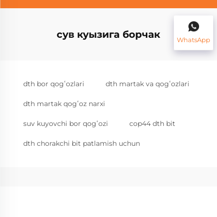
сув куызига борчак
WhatsApp
dth bor qogʻozlari
dth martak va qogʻozlari
dth martak qogʻoz narxi
suv kuyovchi bor qogʻozi
cop44 dth bit
dth chorakchi bit patlamish uchun