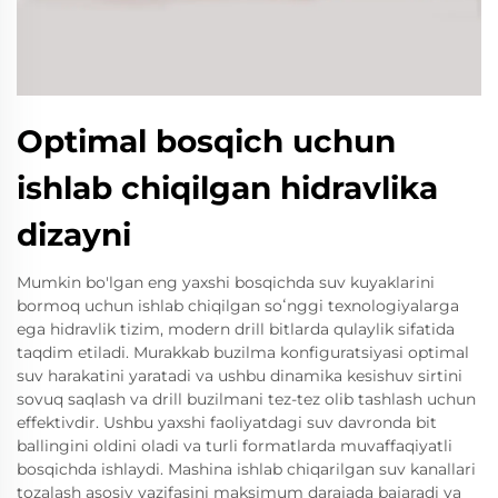
Optimal bosqich uchun
ishlab chiqilgan hidravlika
dizayni
Mumkin bo'lgan eng yaxshi bosqichda suv kuyaklarini
bormoq uchun ishlab chiqilgan soʻnggi texnologiyalarga
ega hidravlik tizim, modern drill bitlarda qulaylik sifatida
taqdim etiladi. Murakkab buzilma konfiguratsiyasi optimal
suv harakatini yaratadi va ushbu dinamika kesishuv sirtini
sovuq saqlash va drill buzilmani tez-tez olib tashlash uchun
effektivdir. Ushbu yaxshi faoliyatdagi suv davronda bit
ballingini oldini oladi va turli formatlarda muvaffaqiyatli
bosqichda ishlaydi. Mashina ishlab chiqarilgan suv kanallari
tozalash asosiy vazifasini maksimum darajada bajaradi va