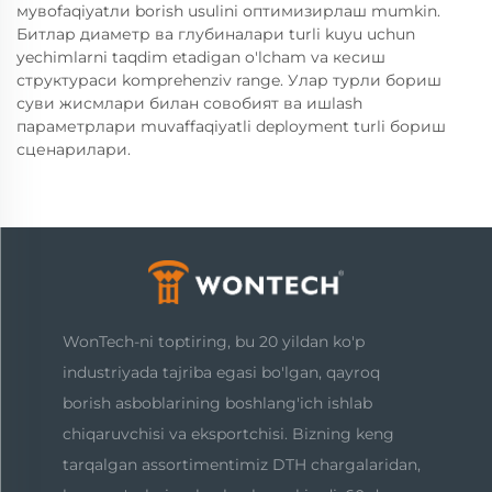
мувоfaqiyatли borish usulini оптимизирлаш mumkin.
Битлар диаметр ва глубиналари turli kuyu uchun
yechimlarni taqdim etadigan o'lcham va кесиш
структураси komprehenziv range. Улар турли бориш
суви жисмлари билан совобият ва ишlash
параметрлари muvaffaqiyatli deployment turli бориш
сценарилари.
WonTech-ni toptiring, bu 20 yildan ko'p
industriyada tajriba egasi bo'lgan, qayroq
borish asboblarining boshlang'ich ishlab
chiqaruvchisi va eksportchisi. Bizning keng
tarqalgan assortimentimiz DTH chargalaridan,