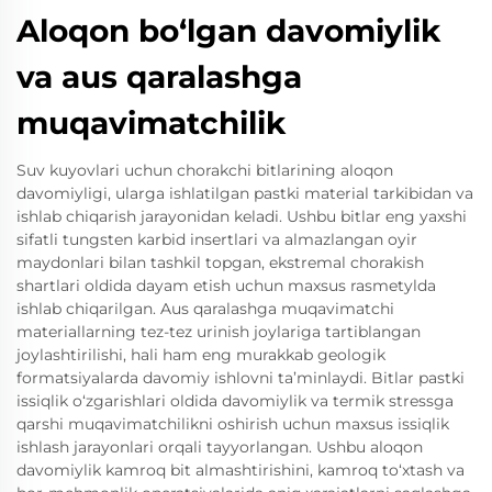
Aloqon bo‘lgan davomiylik
va aus qaralashga
muqavimatchilik
Suv kuyovlari uchun chorakchi bitlarining aloqon
davomiyligi, ularga ishlatilgan pastki material tarkibidan va
ishlab chiqarish jarayonidan keladi. Ushbu bitlar eng yaxshi
sifatli tungsten karbid insertlari va almazlangan oyir
maydonlari bilan tashkil topgan, ekstremal chorakish
shartlari oldida dayam etish uchun maxsus rasmetylda
ishlab chiqarilgan. Aus qaralashga muqavimatchi
materiallarning tez-tez urinish joylariga tartiblangan
joylashtirilishi, hali ham eng murakkab geologik
formatsiyalarda davomiy ishlovni ta’minlaydi. Bitlar pastki
issiqlik o‘zgarishlari oldida davomiylik va termik stressga
qarshi muqavimatchilikni oshirish uchun maxsus issiqlik
ishlash jarayonlari orqali tayyorlangan. Ushbu aloqon
davomiylik kamroq bit almashtirishini, kamroq to‘xtash va