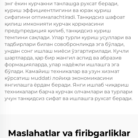
энг ёкин курчакни танлашga рухсат беради,
куриш эффициентлигини ва юрак қуриш
сифатини оптималасhtiradi. Танқидсиз шафоат
қилиш имконияти курчак қорқмасини
предупредиция қилиб, танқидсиз куриш
темпини сақлади. Улар турли куриш усуллари ва
тадбирлари билан совобронликда эга бўлади,
ундан сонг ишлаш миёси ўзгартирилади. Кучли
шартларда, ҳар бир жангил аспид ва абразив
формацияларда, улар надёжли ишлашга эга
бўлади. Камайиш техникалар ва узун хизмат
кўрсатиш мuddati лойиҳа экономикасини
янгилашга ёрдам беради. Янги ишлаб чиқариш
техникалари барча курчак олчамлари ва турлари
учун танқидсиз сифат ва ишлашга рухсат беради.
Maslahatlar va firibgarliklar