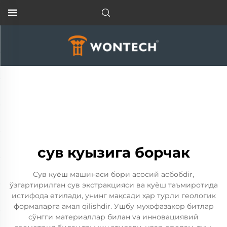
сув куызига борчак
Сув куёш машинаси бори асосий асбобdir,
ўзгартирилган сув экстракцияси ва куёш таъмиротида
истифода етилади, унинг мақсади ҳар турли геологик
формаларга амал qilishdir. Ушбу мухофазакор битлар
сўнгги материаллар билан va инновациявий