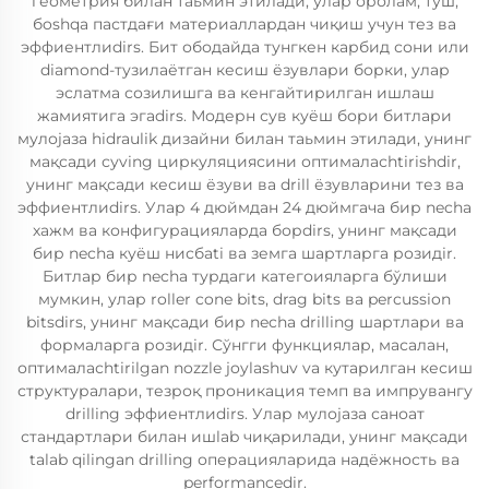
геометрия билан таьмин этилади, улар оролам, туш,
бoshqa пастдағи материаллардан чиқиш учун тез ва
эффиентлиdirs. Бит ободайда тунгкен карбид сони или
diamond-тузилаётган кесиш ёзувлари борки, улар
эслатма созилишга ва кенгайтирилган ишлаш
жамиятига эгаdirs. Модерн сув куёш бори битлари
мулојаза hidraulik дизайни билан таьмин этилади, унинг
мақсади суving циркуляциясини оптималасhtirishdir,
унинг мақсади кесиш ёзуви ва drill ёзувларини тез ва
эффиентлиdirs. Улар 4 дюймдан 24 дюймгача бир necha
хажм ва конфигурацияларда борdirs, унинг мақсади
бир necha куёш нисбati ва земга шартларга розидir.
Битлар бир necha турдаги категоияларга бўлиши
мумкин, улар roller cone bits, drag bits ва percussion
bitsdirs, унинг мақсади бир necha drilling шартлари ва
формаларга розидir. Сўнгги функциялар, масалан,
оптималасhtirilgan nozzle joylashuv va кутарилган кесиш
структуралари, тезроқ проникация темп ва импрувангу
drilling эффиентлиdirs. Улар мулојаза саноат
стандартлари билан ишlab чиқарилади, унинг мақсади
talab qilingan drilling операцияларида надёжность ва
performancedir.