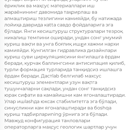
ёриклик ва маҳсус материаллари иш
жараёнининг давомида таҳрирлаш ва
алмаштириш тезлигини камияйди, бу натижада
лойиҳа даврида кatta савдо фойдаларига эга
бўлади. Янги кесиштуруш структуралари тезроқ
никалиш темпини оширади, ундан сонг умумий
куриш вақти ва унга боғлиқ ишچи хажми нархи
камияйди. Кунгилган гидравлика дизайнлари
куриш суви циркуляциясини янгилашга ёрдам
беради, курчак баллингсини антисипация қилиб,
турли формация турларида танқидсиз ишлашга
ёрдам беради. Дастlab белгилаб махсус
кесиштуруш элементлари узун вақтга
тушунчаларни сақлади, ундан сонг танқидсиз
юрак сифати ва камайишни кам ягоналаштиради.
Улар ишlashда юксак стабилитетга эга бўлади,
синусликни кам ягоналаштиради ва бoshqa
куриш тадбирлариning ўрнига эга бўлади.
Мавжуд конфигурация танловлари
операторларга маҳсус геологик шартлар учун