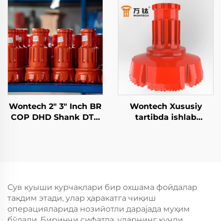
Bosimi DTH Hammer
DTH Suv quduqlari
Geotermal Suv
uchun bit Geotermal
Qopqog'ini Burg'ulash
qazish
uchun
Wontech 2" 3" Inch BR
Wontech Xususiy
COP DHD Shank DTH
tartibda ishlab
Tugma Bormoq Bitlari
chiqilgan Katta Hajmli
Madeniyoat Bo‘yicha
Diametrli Bormoq 18"
Isvorlash uchun
24" 32" Inch DTH
Bormoq Biti
Asoslangan Piling va
Shaxtda Ishlatish
Сув куыши курчаклари бир охшама фойдалар
uchun
тақдим этади, улар ҳаракатга чиқиш
операцияларида нозийотли дарajaда муҳим
бўлади. Биринчи сифатда, уларнинг кучли