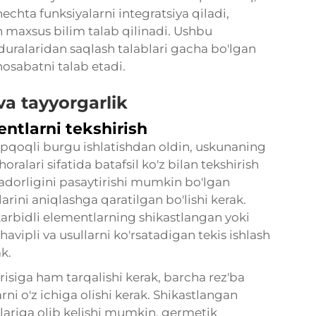
echta funksiyalarni integratsiya qiladi,
 maxsus bilim talab qilinadi. Ushbu
duralaridan saqlash talablari gacha bo'lgan
nosabatni talab etadi.
va tayyorgarlik
ntlarni tekshirish
opqoqli burgu ishlatishdan oldin, uskunaning
ralari sifatida batafsil ko'z bilan tekshirish
radorligini pasaytirishi mumkin bo'lgan
ilarini aniqlashga qaratilgan bo'lishi kerak.
karbidli elementlarning shikastlangan yoki
 havipli va usullarni ko'rsatadigan tekis ishlash
k.
risiga ham tarqalishi kerak, barcha rez'ba
arni o'z ichiga olishi kerak. Shikastlangan
ariga olib kelishi mumkin, germetik