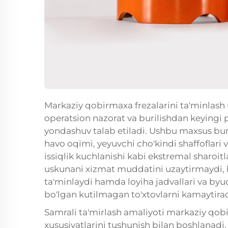
Markaziy qobirmaxa frezalarini ta'minlash 
operatsion nazorat va burilishdan keyingi 
yondashuv talab etiladi. Ushbu maxsus buril
havo oqimi, yeyuvchi cho'kindi shaffoflari
issiqlik kuchlanishi kabi ekstremal sharoitl
uskunani xizmat muddatini uzaytirmaydi, b
ta'minlaydi hamda loyiha jadvallari va byudj
bo'lgan kutilmagan to'xtovlarni kamaytirad
Samrali ta'mirlash amaliyoti markaziy qob
xususiyatlarini tushunish bilan boshlanadi. 