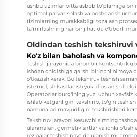
ushbu tizimlar bitta asbob to'plamiga bir n
optimal parvarishlash va boshqarish uchun
tizimlarning murakkabligi tozalash protse
ta'mirlashning har bir jihatida e'tiborli mu
Oldindan teshish tekshiruvi 
Ko'z bilan baholash va kompone
Teshish jarayonida biron bir kontsentrik q
ishdan chiqishiga qarshi birinchi himoya cho
o'tkazish kerak. Bu tekshiruv teshish sama
iste'mol, shikastlanish yoki ifloslanish belg
Operatorlar burg'ining yuzi uchun xavfsiz 
ishlab ketganligini tekshirib, to'g'ri teshish
namunalari mavjudligini tekshirishlari kera
Tekshiruv jarayoni kesuvchi sirtning tashqa
ulanmalari, germetik sirtlar va ichki o'tishl
rez'balar teshish paytida ulanish muammol