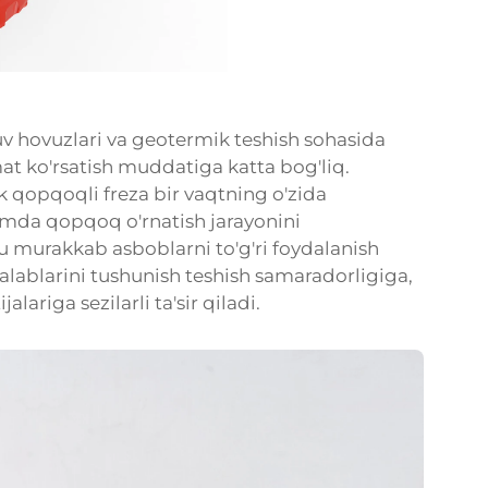
suv hovuzlari va geotermik teshish sohasida
t ko'rsatish muddatiga katta bog'liq.
 qopqoqli freza bir vaqtning o'zida
hamda qopqoq o'rnatish jarayonini
murakkab asboblarni to'g'ri foydalanish
talablarini tushunish teshish samaradorligiga,
ariga sezilarli ta'sir qiladi.