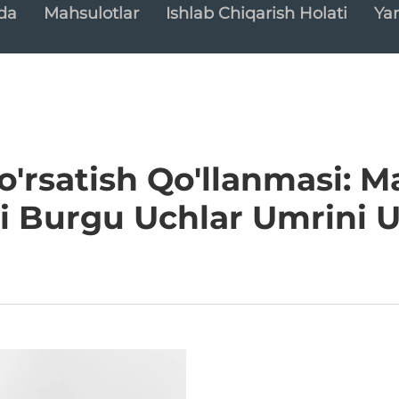
da
Mahsulotlar
Ishlab Chiqarish Holati
Yan
o'rsatish Qo'llanmasi:
 Burgu Uchlar Umrini U