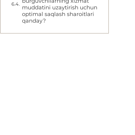
burguvchilarning xizmat
muddatini uzaytirish uchun
optimal saqlash sharoitlari
qanday?