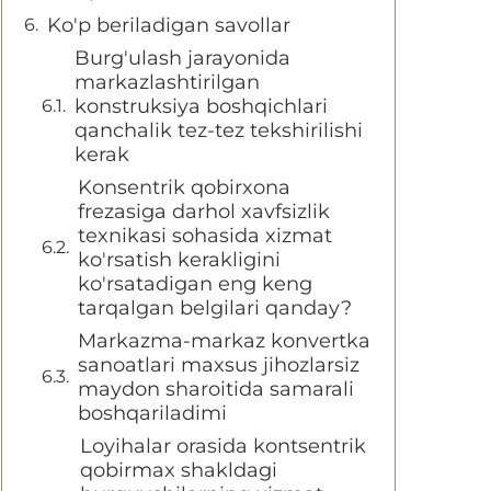
Ko'p beriladigan savollar
Burg'ulash jarayonida
markazlashtirilgan
konstruksiya boshqichlari
qanchalik tez-tez tekshirilishi
kerak
Konsentrik qobirxona
frezasiga darhol xavfsizlik
texnikasi sohasida xizmat
ko'rsatish kerakligini
ko'rsatadigan eng keng
tarqalgan belgilari qanday?
Markazma-markaz konvertka
sanoatlari maxsus jihozlarsiz
maydon sharoitida samarali
boshqariladimi
Loyihalar orasida kontsentrik
qobirmax shakldagi