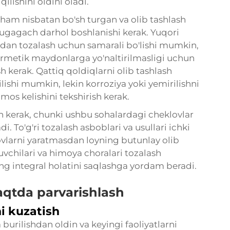
qilishini oldini oladi.
 ham nisbatan bo'sh turgan va olib tashlash
 tugagach darhol boshlanishi kerak. Yuqori
oydan tozalash uchun samarali bo'lishi mumkin,
 germetik maydonlarga yo'naltirilmasligi uchun
sh kerak. Qattiq qoldiqlarni olib tashlash
ilishi mumkin, lekin korroziya yoki yemirilishni
mos kelishini tekshirish kerak.
ish kerak, chunki ushbu sohalardagi cheklovlar
di. To'g'ri tozalash asboblari va usullari ichki
ovlarni yaratmasdan loyning butunlay olib
tuvchilari va himoya choralari tozalash
g integral holatini saqlashga yordam beradi.
aqtda parvarishlash
i kuzatish
 burilishdan oldin va keyingi faoliyatlarni