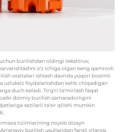
uchun burilishdan oldingi tekshiruv,
parvarishlashni o'z ichiga olgan keng qamrovli
ish vositalari ishlash davrida yuqori bosimli
 va uzluksiz foydalanishdan kelib chiqadigan
arga duch keladi. To'g'ri ta'mirlash faqat
alki doimiy burilish samaradorligini
etlariga sezilarli ta'sir qilishi mumkin
i.
irmaxa tizimlarining noyob dizayn
An'anaviy burilish usullaridan farqli o'laroq,