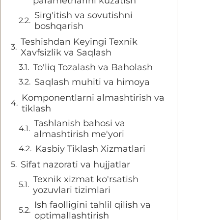
parametrlarini kuzatish
Sirg'itish va sovutishni
boshqarish
Teshishdan Keyingi Texnik
Xavfsizlik va Saqlash
To'liq Tozalash va Baholash
Saqlash muhiti va himoya
Komponentlarni almashtirish va
tiklash
Tashlanish bahosi va
almashtirish me'yori
Kasbiy Tiklash Xizmatlari
Sifat nazorati va hujjatlar
Texnik xizmat ko'rsatish
yozuvlari tizimlari
Ish faolligini tahlil qilish va
optimallashtirish