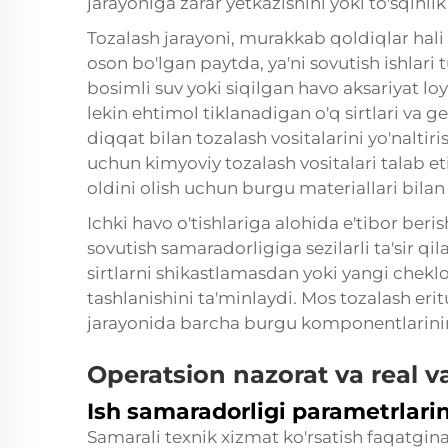
jarayoniga zarar yetkazishini yoki to'sqinlik 
Tozalash jarayoni, murakkab qoldiqlar hali
oson bo'lgan paytda, ya'ni sovutish ishlari
bosimli suv yoki siqilgan havo aksariyat l
lekin ehtimol tiklanadigan o'q sirtlari va
diqqat bilan tozalash vositalarini yo'naltiri
uchun kimyoviy tozalash vositalari talab et
oldini olish uchun burgu materiallari bilan 
Ichki havo o'tishlariga alohida e'tibor ber
sovutish samaradorligiga sezilarli ta'sir qila
sirtlarni shikastlamasdan yoki yangi chekl
tashlanishini ta'minlaydi. Mos tozalash eri
jarayonida barcha burgu komponentlarinin
Operatsion nazorat va real v
Ish samaradorligi parametrlarin
Samarali texnik xizmat ko'rsatish faqatgina