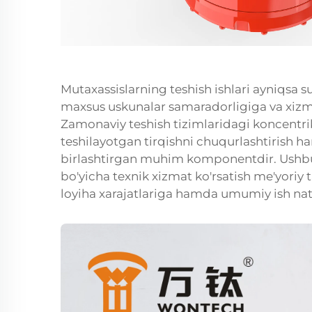
Mutaxassislarning teshish ishlari ayniqsa 
maxsus uskunalar samaradorligiga va xizma
Zamonaviy teshish tizimlaridagi koncentrik
teshilayotgan tirqishni chuqurlashtirish 
birlashtirgan muhim komponentdir. Ushbu 
bo'yicha texnik xizmat ko'rsatish me'yoriy 
loyiha xarajatlariga hamda umumiy ish natijal