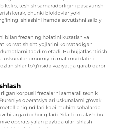
ib kelib, teshish samaradorligini pasaytirishi
erish kerak, chunki bloklovlar yoki
rg'ining ishlashini hamda sovutishni salbiy
shi bilan frezaning holatini kuzatish va
ko'rsatish ehtiyojlarini ko'rsatadigan
umotlarni taqdim etadi. Bu hujjatlashtirish
sh va uskunalar umumiy xizmat muddatini
zlanishlar to'g'risida vaziyatga qarab qaror
ashlash
rilgan korpusli frezalarni samarali texnik
. Bureniye operatsiyalari uskunalarni g'ovak
 metall chiqindilari kabi muhim sohalarda
uvchilarga duchor qiladi. Sifatli tozalash bu
niye operatsiyalari paytida ular ishlash