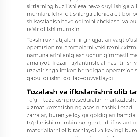
sirtlarning buzilishi esa havo quyilishiga ol
mumkin. Ichki o'tishlarga alohida e'tibor b
shikastlanish havo oqimini cheklashi va bu
ta'sir qilishi mumkin.
Tekshiruv natijalarining hujjatlari vaqt o'ti
operatsion muammolarni yoki texnik xizmat 
namunalarini aniqlash uchun qimmatli ma'l
amaliyoti frezani aylantirish, almashtiri
uzaytirishga imkon beradigan operatsion so
qabul qilishni qo'llab-quvvatlaydi.
Tozalash va ifloslanishni olib t
To'g'ri tozalash protseduralari markazlashti
xizmat ko'rsatishning asosini tashkil etadi
zarralar, bureniye loyiqa qoldiqlari hamda
to'planishi mumkin bo'lgan turli ifloslantir
materiallarni olib tashlaydi va keyingi bure