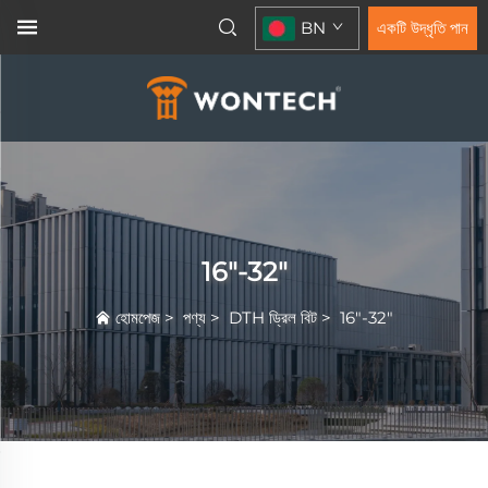
BN
একটি উদ্ধৃতি পান
16"-32"
হোমপেজ
>
পণ্য
>
DTH ড্রিল বিট
>
16"-32"