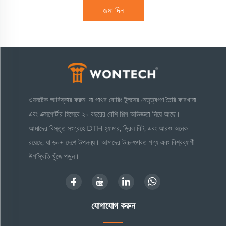
জমা দিন
ওয়নটেক আবিষ্কার করুন, যা পাথর বোরিং টুলসের নেতৃত্বপণ তৈরি কারখানা
এবং এক্সপোর্টার হিসেবে ২০ বছরের বেশি শিল্প অভিজ্ঞতা নিয়ে আছে।
আমাদের বিস্তৃত সংগ্রহে DTH হ্যামার, ড্রিল বিট, এবং আরও অনেক
রয়েছে, যা ৬০+ দেশে উপলব্ধ। আমাদের উচ্চ-গুণবত পণ্য এবং বিশ্বব্যাপী
উপস্থিতি খুঁজে পড়ুন।
যোগাযোগ করুন