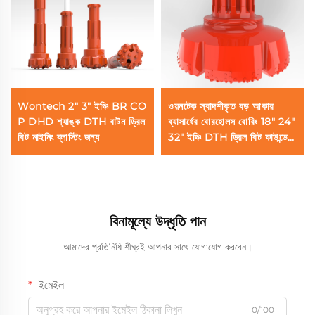
Wontech 2" 3" ইঞ্চি BR CO
ওয়নটেক স্বাদশীকৃত বড় আকার
P DHD শ্যাঙ্ক DTH বাটন ড্রিল
ব্যাসার্ধের বোরহোলস বোরিং 18" 24"
বিট মাইনিং ব্লাস্টিং জন্য
32" ইঞ্চি DTH ড্রিল বিট ফাউন্ডেশন
পাইলিং কুয়া বোরিং জন্য
বিনামূল্যে উদ্ধৃতি পান
আমাদের প্রতিনিধি শীঘ্রই আপনার সাথে যোগাযোগ করবেন।
ইমেইল
0/100