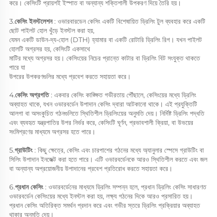
করে। কেসিংটি প্রায়শই ইস্পাত বা অন্যান্য শক্তিশালী উপকরণ দিয়ে তৈরি হয়। 
3.
কেসিং ইনস্টলেশন 
: ওভারবারডেন কেসিং একটি বিশেষায়িত ড্রিলিং টুল ব্যবহার করে একটি 
ছোট পাইলট হোল খুঁড়ে ইনস্টল করা হয়, 
যেমন একটি ডাউন-দ্য-হোল (DTH) হ্যামার বা একটি রোটারি ড্রিলিং রিগ। যখন পাইলট 
হোলটি অগ্রসর হয়, কেসিংটি একসাথে 
মাটির মধ্যে অগ্রসর হয়। কেসিংয়ের নিচের প্রান্তে কাটার বা ড্রিলিং বিট সংযুক্ত থাকতে 
পারে যা 
উপরের উপকরণগুলির মধ্যে প্রবেশ করতে সহায়তা করে। 
4.
কেসিং অগ্রগতি 
: একবার কেসিং কাঙ্ক্ষিত গভীরতায় পৌঁছালে, কেসিংয়ের মধ্যে ড্রিলিং 
অব্যাহত থাকে, যখন ওভারবর্ডেন উপাদান কেসিং দ্বারা আটকানো থাকে। এই প্রযুক্তিটি 
আলগা বা অসংকুচিত গঠনগুলিতে স্থিতিশীল ড্রিলিংয়ের অনুমতি দেয়। নির্দিষ্ট ড্রিলিং পদ্ধতি 
এবং ব্যবহৃত যন্ত্রপাতির উপর নির্ভর করে, কেসিংটি ঘূর্ণন, প্রভাবশালী ক্রিয়া, বা উভয়ের 
সংমিশ্রণের মাধ্যমে অগ্রসর হতে পারে। 
5.
গ্রাউটিং 
: কিছু ক্ষেত্রে, কেসিং এবং চারপাশের গঠনের মধ্যে অ্যানুলার স্পেসে গ্রাউটিং বা 
সিলিং উপাদান ইনজেক্ট করা হতে পারে। এটি ওভারবর্ডেনকে আরও স্থিতিশীল করতে এবং জল 
বা অন্যান্য অপ্রয়োজনীয় উপাদানের প্রবেশ প্রতিরোধ করতে সহায়তা করে। 
6.
প্রধান কেসিং 
: ওভারবর্ডেনের মাধ্যমে ড্রিলিং সম্পন্ন হলে, প্রধান ড্রিলিং কেসিং সাধারণত 
ওভারবর্ডেন কেসিংয়ের মধ্যে ইনস্টল করা হয়, লক্ষ্য গঠনের দিকে আরও প্রসারিত হয়। 
প্রধান কেসিং অতিরিক্ত সমর্থন প্রদান করে এবং গভীর স্তরে ড্রিলিং প্রক্রিয়ার অব্যাহত 
থাকার অনুমতি দেয়। 