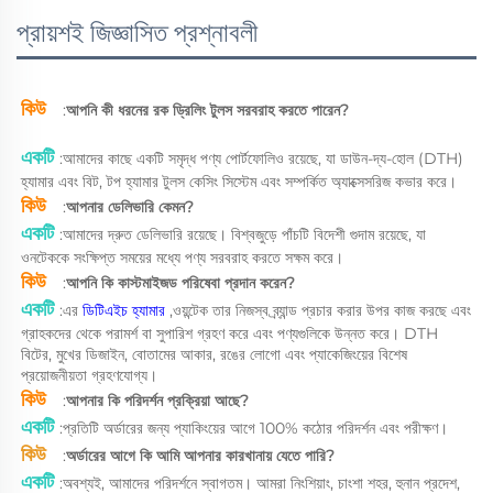
প্রায়শই জিজ্ঞাসিত প্রশ্নাবলী
কিউ   
:
আপনি কী ধরনের রক ড্রিলিং টুলস সরবরাহ করতে পারেন? 
একটি 
:আমাদের কাছে একটি সমৃদ্ধ পণ্য পোর্টফোলিও রয়েছে, যা ডাউন-দ্য-হোল (DTH) 
হ্যামার এবং বিট, টপ হ্যামার টুলস কেসিং সিস্টেম এবং সম্পর্কিত অ্যাক্সেসরিজ কভার করে। 
কিউ   
:
আপনার ডেলিভারি কেমন? 
একটি 
:আমাদের দ্রুত ডেলিভারি রয়েছে। বিশ্বজুড়ে পাঁচটি বিদেশী গুদাম রয়েছে, যা 
ওনটেককে সংক্ষিপ্ত সময়ের মধ্যে পণ্য সরবরাহ করতে সক্ষম করে। 
কিউ   
:
আপনি কি কাস্টমাইজড পরিষেবা প্রদান করেন? 
একটি 
:এর 
ডিটিএইচ হ্যামার 
,ওয়ন্টেক তার নিজস্ব ব্র্যান্ড প্রচার করার উপর কাজ করছে এবং 
গ্রাহকদের থেকে পরামর্শ বা সুপারিশ গ্রহণ করে এবং পণ্যগুলিকে উন্নত করে। DTH 
বিটের, মুখের ডিজাইন, বোতামের আকার, রঙের লোগো এবং প্যাকেজিংয়ের বিশেষ 
প্রয়োজনীয়তা গ্রহণযোগ্য। 
কিউ   
:
আপনার কি পরিদর্শন প্রক্রিয়া আছে? 
একটি 
:প্রতিটি অর্ডারের জন্য প্যাকিংয়ের আগে 100% কঠোর পরিদর্শন এবং পরীক্ষণ। 
কিউ   
:
অর্ডারের আগে কি আমি আপনার কারখানায় যেতে পারি? 
একটি 
:অবশ্যই, আমাদের পরিদর্শনে স্বাগতম। আমরা নিংশিয়াং, চাংশা শহর, হুনান প্রদেশ, 