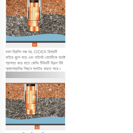
যখন ড্রিলিং শুরু হয়, ODEX রিমারটি 
বাইরে ঝুলে পড়ে এবং পাইলট-হোলটিকে যথেষ্ট 
প্রশস্ত করে যাতে কেসিং টিউবটি ড্রিল বিট 
অ্যাসেম্বলির পিছনে স্লাইড করতে পারে। 