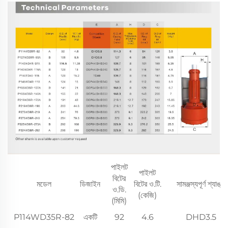
পাইলট
পাইলট
বিটের
মডেল
ডিজাইন
বিটের ও.টি.
সামঞ্জস্যপূর্ণ শ্যাঙ্ক
ও.ডি.
(কেজি)
(মিমি)
P114WD35R-82
একটি
92
4.6
DHD3.5