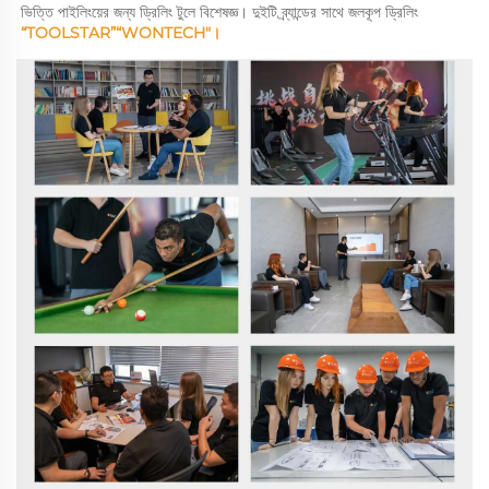
ভিত্তি পাইলিংয়ের জন্য ড্রিলিং টুলে বিশেষজ্ঞ। দুইটি ব্র্যান্ডের সাথে জলকূপ ড্রিলিং 
“TOOLSTAR”“WONTECH"। 