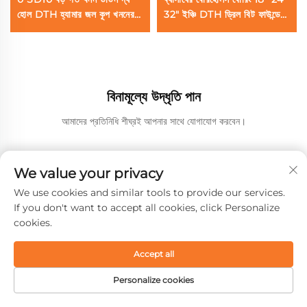
হোল DTH হ্যামার জল কূপ খননের জ
32" ইঞ্চি DTH ড্রিল বিট ফাউন্ডেশন
ন্য ফাউন্ডেশন পাইলিং
পাইলিং কুয়া বোরিং জন্য
বিনামূল্যে উদ্ধৃতি পান
আমাদের প্রতিনিধি শীঘ্রই আপনার সাথে যোগাযোগ করবেন।
ইমেইল
We value your privacy
0/100
We use cookies and similar tools to provide our services.
If you don't want to accept all cookies, click Personalize
নাম
cookies.
0/100
Accept all
কোম্পানির নাম
Personalize cookies
হোমপেজ
পণ্য
ইমেইল
টেল
0/200