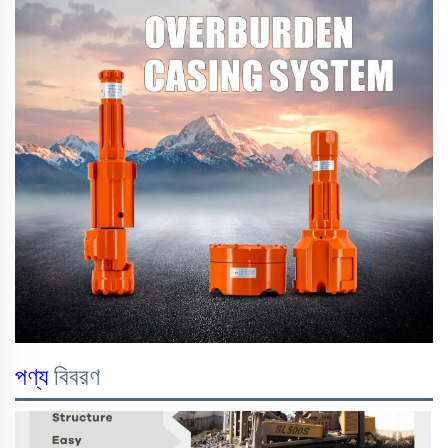
পণ্য
বিবরণ