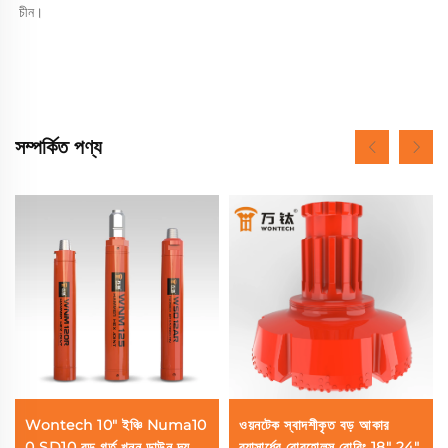
চীন। 
সম্পর্কিত পণ্য
Wontech 10" ইঞ্চি Numa10
ওয়নটেক স্বাদশীকৃত বড় আকার
0 SD10 বড় গর্ত খনন ডাউন দ্য
ব্যাসার্ধের বোরহোলস বোরিং 18" 24"