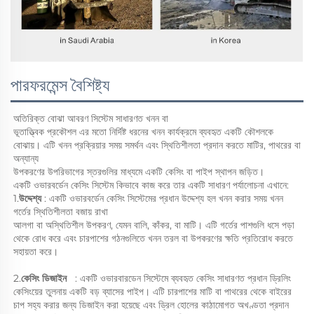
পারফরমেন্স বৈশিষ্ট্য
অতিরিক্ত বোঝা আবরণ সিস্টেম 
সাধারণত খনন বা   
ভূতাত্ত্বিক প্রকৌশল এর মতো নির্দিষ্ট ধরনের খনন কার্যক্রমে ব্যবহৃত একটি কৌশলকে 
বোঝায়। এটি খনন প্রক্রিয়ার সময় সমর্থন এবং স্থিতিশীলতা প্রদান করতে মাটির, পাথরের বা 
অন্যান্য   
উপকরণের উপরিভাগের স্তরগুলির মাধ্যমে একটি কেসিং বা পাইপ স্থাপন জড়িত।   
একটি ওভারবর্ডেন কেসিং সিস্টেম কিভাবে কাজ করে তার একটি সাধারণ পর্যালোচনা এখানে:   
1.
উদ্দেশ্য 
: একটি ওভারবর্ডেন কেসিং সিস্টেমের প্রধান উদ্দেশ্য হল খনন করার সময় খনন 
গর্তের স্থিতিশীলতা বজায় রাখা   
আলগা বা অস্থিতিশীল উপকরণ, যেমন বালি, কাঁকর, বা মাটি। এটি গর্তের পাশগুলি ধসে পড়া 
থেকে রোধ করে এবং চারপাশের গঠনগুলিতে খনন তরল বা উপকরণের ক্ষতি প্রতিরোধ করতে 
সহায়তা করে।   
2.
কেসিং ডিজাইন   
: একটি ওভারবারডেন সিস্টেমে ব্যবহৃত কেসিং সাধারণত প্রধান ড্রিলিং 
কেসিংয়ের তুলনায় একটি বড় ব্যাসের পাইপ। এটি চারপাশের মাটি বা পাথরের থেকে বাইরের 
চাপ সহ্য করার জন্য ডিজাইন করা হয়েছে এবং ড্রিল হোলের কাঠামোগত অখণ্ডতা প্রদান 