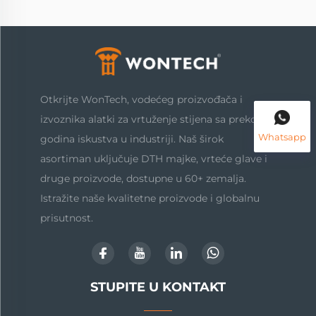
Otkrijte WonTech, vodećeg proizvođača i
izvoznika alatki za vrtuženje stijena sa preko 20
Whatsapp
godina iskustva u industriji. Naš širok
asortiman uključuje DTH majke, vrteće glave i
druge proizvode, dostupne u 60+ zemalja.
Istražite naše kvalitetne proizvode i globalnu
prisutnost.
STUPITE U KONTAKT