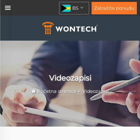
BS
Zatražite ponudu
Videozapisi
Početna stranica
>
Videozapisi