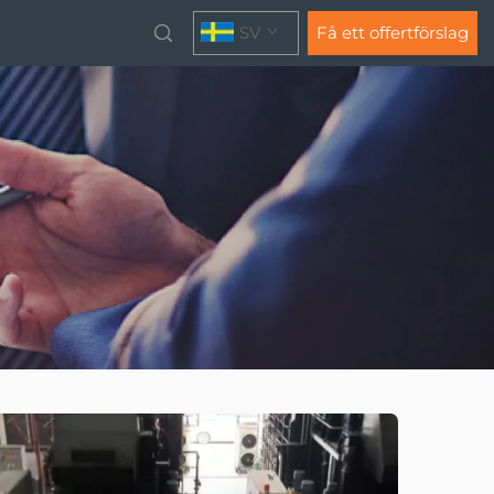
SV
Få ett offertförslag