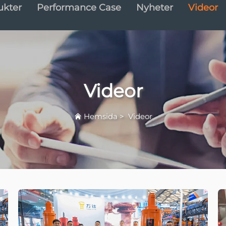
ukter
Performance Case
Nyheter
Videor
Videor
Hemsida
>
Videor