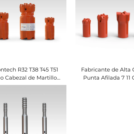
ntech R32 T38 T45 T51
Fabricante de Alta 
lo Cabezal de Martillo
Punta Afilada 7 11
etractor Botón Punta
Para Minerí