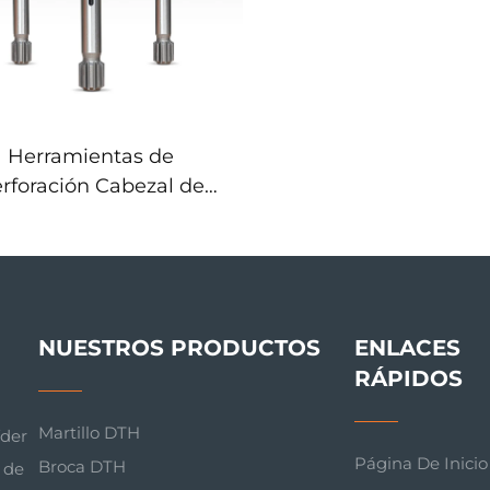
Herramientas de
rforación Cabezal de
tillo Wontech R32 T38
 T51 Hilo Adaptador de
Mango
NUESTROS PRODUCTOS
ENLACES
RÁPIDOS
Martillo DTH
íder
Página De Inicio
Broca DTH
 de