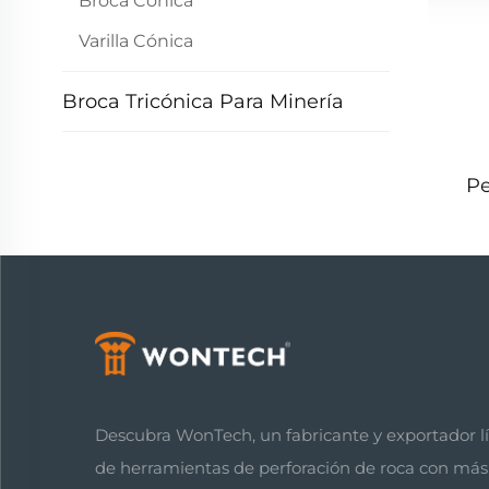
Broca Cónica
Varilla Cónica
Broca Tricónica Para Minería
Pe
Mar
T45
Descubra WonTech, un fabricante y exportador l
de herramientas de perforación de roca con más