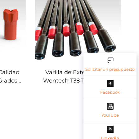
Solicitar un presupuesto
Calidad
Varilla de Extensión MF
 Grados
Wontech T38 T45 T51 Hilo
a
Varilla de Perforación
Facebook
YouTube
Linkedin