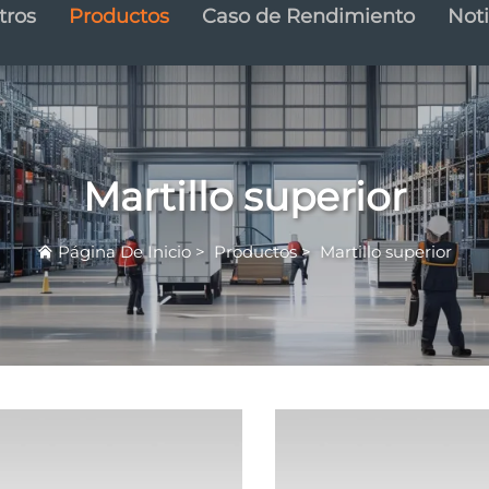
tros
Productos
Caso de Rendimiento
Noti
Martillo superior
Página De Inicio
>
Productos
>
Martillo superior