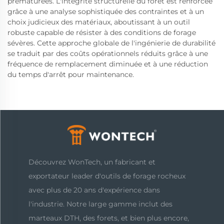
prématurées. L'intégrité structurelle du foret est renforcée
grâce à une analyse sophistiquée des contraintes et à un
choix judicieux des matériaux, aboutissant à un outil
robuste capable de résister à des conditions de forage
sévères. Cette approche globale de l'ingénierie de durabilité
se traduit par des coûts opérationnels réduits grâce à une
fréquence de remplacement diminuée et à une réduction
du temps d'arrêt pour maintenance.
Découvrez WonTech, un fabricant et
exportateur leader d'outils de forage rocheux
avec plus de 20 ans d'expérience dans
l'industrie. Notre large gamme inclut des
marteaux DTH, des forets, et bien plus encore,