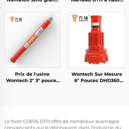
trou forage Down The
pression d'air DHD340
Hole DTH Marteau
WT4 M40 API 2 3/8"
pour le forage de puits
REG PIN Down the
d'eau et le pilotage de
Hole
fondation
Prix de l'usine
Wontech Sur Mesure
Wontech 2" 3" pouces
6" Pouces DHD360
BR2 BR3 Marteau DTH
QL60 M60 Tige
Down The Hole
Marteau DTH pour
Forage de Puits d'Eau,
Exploitation Minière et
Dépôt de Mines
Le foret COP35 DTH offre de nombreux avantages
convaincants qui le distinguent dans l'industrie du