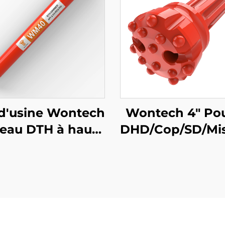
 d'usine Wontech
Wontech 4" Po
eau DTH à haute
DHD/Cop/SD/Mi
pression d'air
Foret à bouton
D340 WT4 M40
pour forage de 
 2 3/8" REG PIN
d'eau, minier 
own the Hole
explosifs