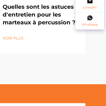
Quelles sont les astuces
En
Linkedin
d'entretien pour les
for
marteaux à percussion ?
pou
Whatsapp
sé
VOIR PLUS
VOI