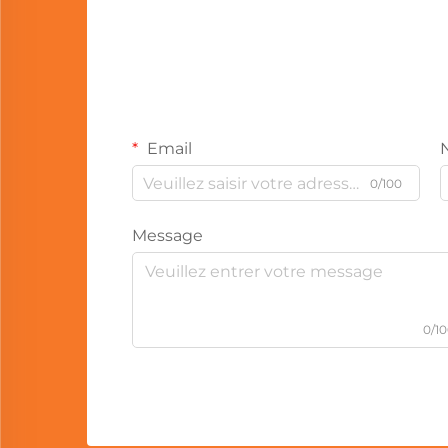
Email
0/100
Message
0/1