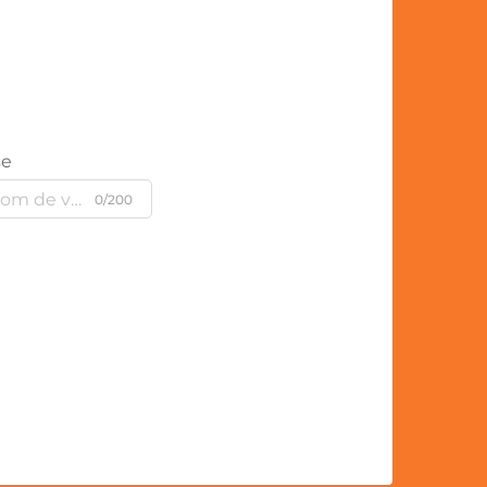
se
0/200