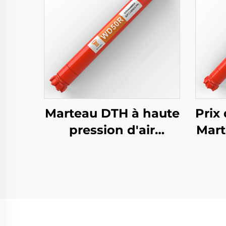
Marteau DTH à haute
Prix
pression d'air
Mart
DHD350 QL50 de 5
pouces de haute
DH
qualité Wontech
API
pour le forage de
D
puits d'eau