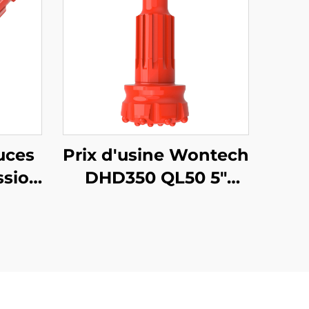
uces
Prix d'usine Wontech
ssion/WT
DHD350 QL50 5"
 DTH
Foret à Marteau DTH
puits
avec Bit d'Eau pour
et
Forage de Puits