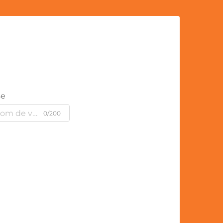
se
0/200