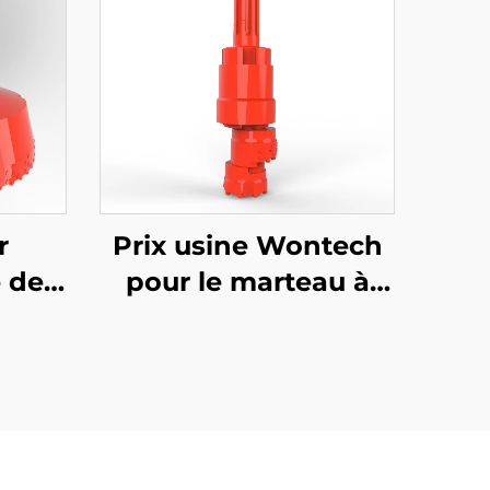
r
Prix usine Wontech
 de
pour le marteau à
es de
percussion avec
32"
chaussure de
 DTH
conduite pour
ation
forages
its
géothermiques et