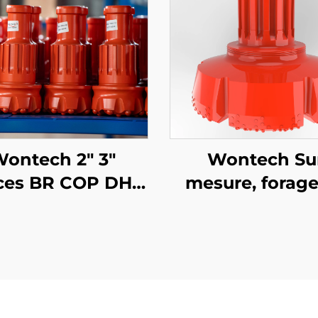
ontech 2" 3"
Wontech Su
ces BR COP DHD
mesure, forage
ge DTH Bits de
grands diamètr
ge à Bille pour le
trous 18" 24" 
ge Minier et les
pouces Foreuse
Explosions
pour pieux fond
et forage de pu