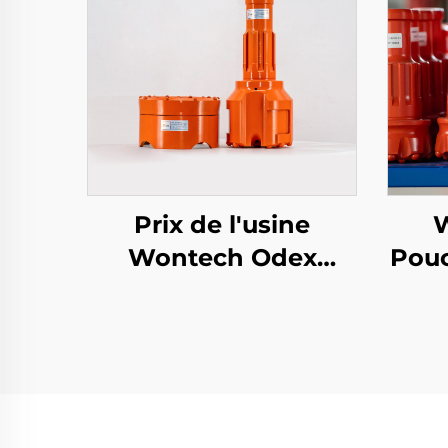
Prix de l'usine
W
Wontech Odex
Pou
Symmetrix
Ti
Concentric Casing
Fora
DTH Bit pour forages
Fora
d'eau géothermique