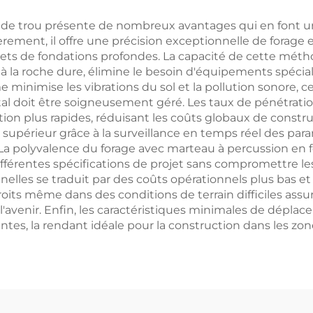
 de trou présente de nombreux avantages qui en font un 
ement, il offre une précision exceptionnelle de forage e
projets de fondations profondes. La capacité de cette mé
 à la roche dure, élimine le besoin d'équipements spéci
e minimise les vibrations du sol et la pollution sonore, 
l doit être soigneusement géré. Les taux de pénétration
ation plus rapides, réduisant les coûts globaux de const
 supérieur grâce à la surveillance en temps réel des par
e. La polyvalence du forage avec marteau à percussion en
différentes spécifications de projet sans compromettre 
elles se traduit par des coûts opérationnels plus bas et
its même dans des conditions de terrain difficiles assur
 l'avenir. Enfin, les caractéristiques minimales de dépl
nantes, la rendant idéale pour la construction dans les 