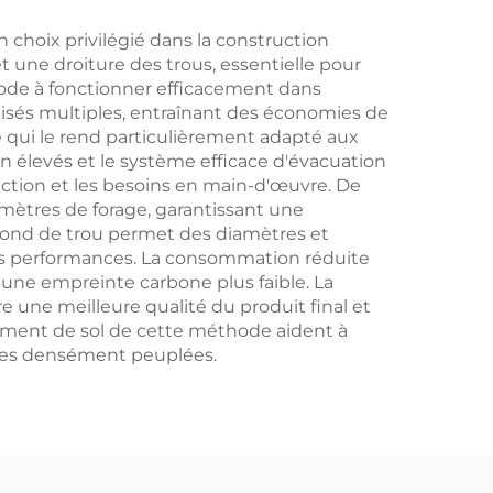
puits d'eau
choix privilégié dans la construction
t une droiture des trous, essentielle pour
thode à fonctionner efficacement dans
alisés multiples, entraînant des économies de
ce qui le rend particulièrement adapté aux
 élevés et le système efficace d'évacuation
ruction et les besoins en main-d'œuvre. De
amètres de forage, garantissant une
 fond de trou permet des diamètres et
les performances. La consommation réduite
 une empreinte carbone plus faible. La
e une meilleure qualité du produit final et
acement de sol de cette méthode aident à
zones densément peuplées.