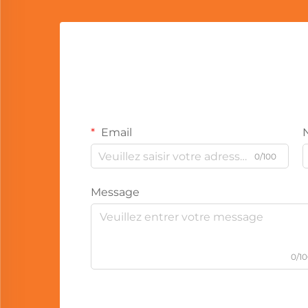
Email
0/100
Message
0/1