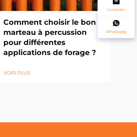
Linkedin
Comment choisir le bon
Qu
marteau à percussion
d'
Whatsapp
pour différentes
ma
applications de forage ?
VOI
VOIR PLUS