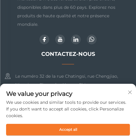
disponibles dans plus de 60 pays. Explorez nos
produits de haute qualité et notre présence
mondiale.
CONTACTEZ-NOUS
Le numéro 32 de la rue Chatingsi, rue Chengjiao,
Ningxiang, Changsha, Hunan, Chine
We value your privacy
+86-17369211460
We use cookies and similar tools to provide our services.
If you don't want to accept all cookies, click Personalize
[email protected]
cookies.
Droits d'auteur © 2025 Changsha Beto New Material
Accept all
Technology Co., Ltd. Tous droits réservés
Politique de