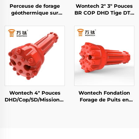
Perceuse de forage
Wontech 2" 3" Pouces
géothermique sur
BR COP DHD Tige DTH
mesure WONTECH
Bits de Forage à Bille
pour puits d'eau, pieux
pour le Forage Minier
de 8 pouces DHD380
et les Explosions
QL80 SD8 marteau
DTH
Wontech 4" Pouces
Wontech Fondation
DHD/Cop/SD/Mission/WT
Forage de Puits en
Foret à bouton DTH
Eau 8" Tige QL80
pour forage de puits
DHD380 SD8 Forets à
d'eau, minier et
Percussion DTH à
explosifs
Bouton