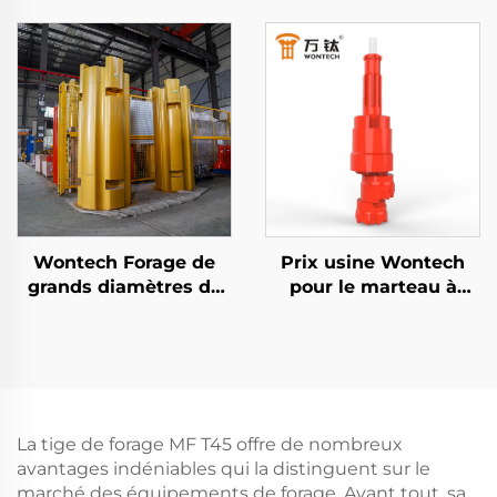
Système de Forage de
à Marteau DTH avec
Surcouche
Bit d'Eau pour Forage
Personnalisé de 6"
de Puits
pouces DTH Pilot Bit
avec bit à anneau
Wontech Forage de
Prix usine Wontech
grands diamètres de
pour le marteau à
trous avec foreuse à
percussion avec
cluster de type liaison
chaussure de conduite
DTH pour pieux
pour forages
fondation et forage de
géothermiques et
puits
puits d'eau
La tige de forage MF T45 offre de nombreux
avantages indéniables qui la distinguent sur le
marché des équipements de forage. Avant tout, sa