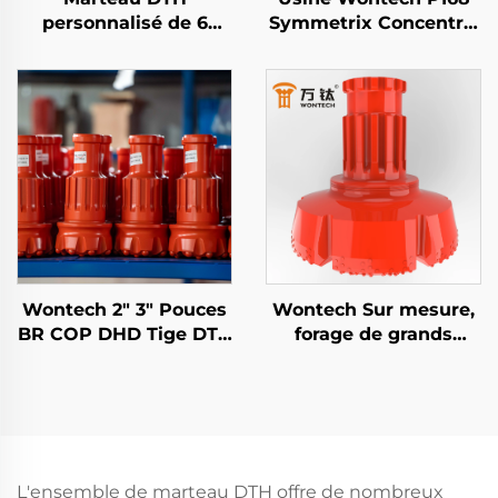
personnalisé de 6
Symmetrix Concentric
pouces QL60 DHD360
Système de Forage de
SD60 API 3 1/2 REG PIN
Surcouche
Wontech pour puits
Personnalisé de 6"
d'eau et explosifs
pouces DTH Pilot Bit
avec bit à anneau
Wontech 2" 3" Pouces
Wontech Sur mesure,
BR COP DHD Tige DTH
forage de grands
Bits de Forage à Bille
diamètres de trous 18"
pour le Forage Minier
24" 32" pouces Foreuse
et les Explosions
DTH pour pieux
fondation et forage de
puits
L'ensemble de marteau DTH offre de nombreux