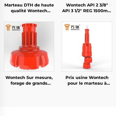
Marteau DTH de haute
Wontech API 2 3/8"
qualité Wontech
API 3 1/2" REG 1500mm
DHD3.5 WT3 BR3 3"
3000mm 6000mm
pouces Marteau Down
Tige de Forage DTH
The Hole pour le
pour Forage de Puits
forage de trous de
et Minier
mine
Wontech Sur mesure,
Prix usine Wontech
forage de grands
pour le marteau à
diamètres de trous 18"
percussion avec
24" 32" pouces Foreuse
chaussure de conduite
DTH pour pieux
pour forages
fondation et forage de
géothermiques et
puits
puits d'eau