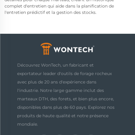
complet d'entretien qui aide dans la planification de
l'entretien prédictif et la gestion des stocks.
Découvrez WonTech, un fabricant et
exportateur leader d'outils de forage rocheux
avec plus de 20 ans d'expérience dans
l'industrie. Notre large gamme inclut des
marteaux DTH, des forets, et bien plus encore,
disponibles dans plus de 60 pays. Explorez nos
produits de haute qualité et notre présence
mondiale.