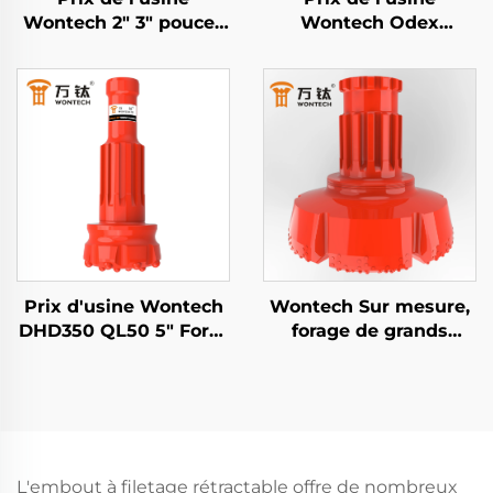
Wontech 2" 3" pouces
Wontech Odex
BR2 BR3 Marteau DTH
Symmetrix Concentric
Down The Hole
Casing DTH Bit pour
forages d'eau
géothermique
Prix d'usine Wontech
Wontech Sur mesure,
DHD350 QL50 5" Foret
forage de grands
à Marteau DTH avec
diamètres de trous 18"
Bit d'Eau pour Forage
24" 32" pouces Foreuse
de Puits
DTH pour pieux
fondation et forage de
puits
L'embout à filetage rétractable offre de nombreux