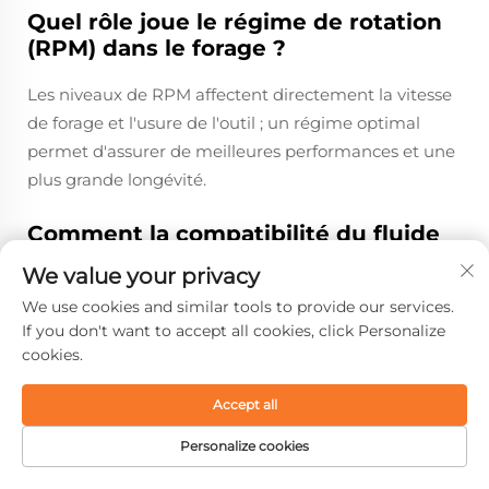
Quel rôle joue le régime de rotation
(RPM) dans le forage ?
Les niveaux de RPM affectent directement la vitesse
de forage et l'usure de l'outil ; un régime optimal
permet d'assurer de meilleures performances et une
plus grande longévité.
Comment la compatibilité du fluide
de forage peut-elle affecter la
We value your privacy
performance de l'outil ?
We use cookies and similar tools to provide our services.
If you don't want to accept all cookies, click Personalize
Les propriétés du fluide de forage interagissent avec
cookies.
les matériaux de l'outil et peuvent influencer
considérablement l'efficacité et la durée de vie des
Accept all
outils.
Personalize cookies
PAGE D'ACCUEIL
PRODUITS
E-MAIL
TÉL