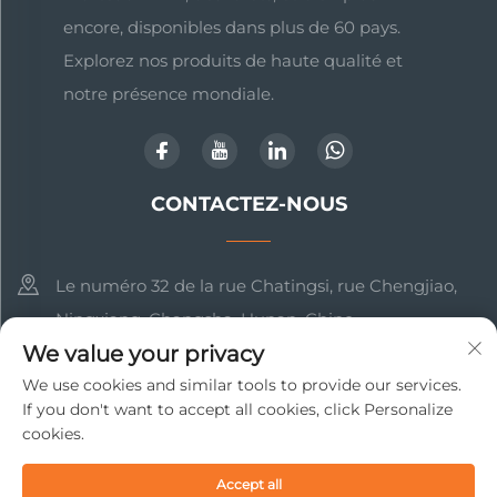
encore, disponibles dans plus de 60 pays.
Explorez nos produits de haute qualité et
notre présence mondiale.
CONTACTEZ-NOUS
Le numéro 32 de la rue Chatingsi, rue Chengjiao,
Ningxiang, Changsha, Hunan, Chine
We value your privacy
+86-17369211460
We use cookies and similar tools to provide our services.
If you don't want to accept all cookies, click Personalize
[email protected]
cookies.
Droits d'auteur © 2025 Changsha Beto New Material
Accept all
Technology Co., Ltd. Tous droits réservés
Politique de