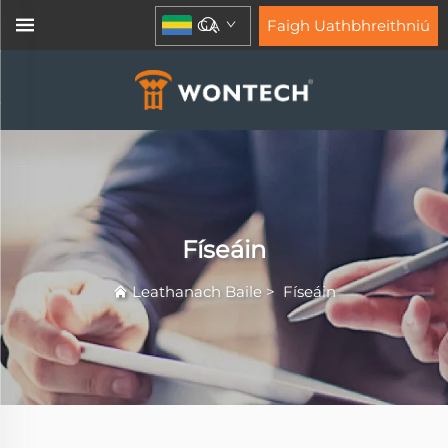
GA
Faigh Uathbhreithniú
Físeáin
Leathanach Baile
>
Físeáin