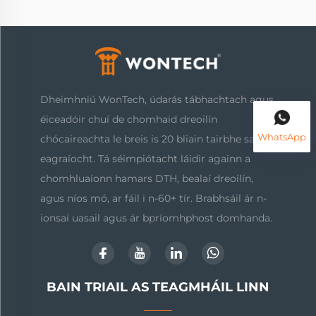
Dheimhniú WonTech, údarás tábhachtach agus
éiceadóir chuí de chomhaid dreoilín
WhatsApp
chócaireachta le breis is 20 bliain tairbhe san
eagraíocht. Tá séimpiótacht láidir againn a
chomhluaíonn hamars DTH, bealaí dreoilín,
agus níos mó, ar fáil i n-60+ tír. Brabhsáil ár n-
ionsaí uasail agus ár bpríomhphost domhanda.
BAIN TRIAIL AS TEAGMHÁIL LINN