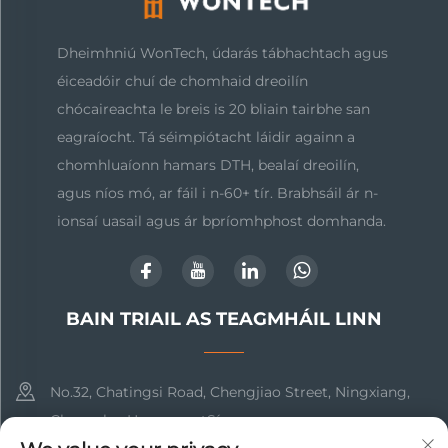
Dheimhniú WonTech, údarás tábhachtach agus
éiceadóir chuí de chomhaid dreoilín
chócaireachta le breis is 20 bliain tairbhe san
eagraíocht. Tá séimpiótacht láidir againn a
chomhluaíonn hamars DTH, bealaí dreoilín,
agus níos mó, ar fáil i n-60+ tír. Brabhsáil ár n-
ionsaí uasail agus ár bpríomhphost domhanda.
BAIN TRIAIL AS TEAGMHÁIL LINN
No.32, Chatingsi Road, Chengjiao Street, Ningxiang,
Changsha, Hunan, an tSín