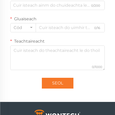
0/200
Gluaiseach
Cód
0/16
Teachtaireacht
0/1000
SEOL