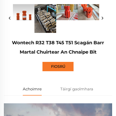
Wontech R32 T38 T45 T51 Scagán Barr
Martal Chuirtear An Chnaipe Bit
FIOSRÚ
Achoimre
Táirgí gaolmhara