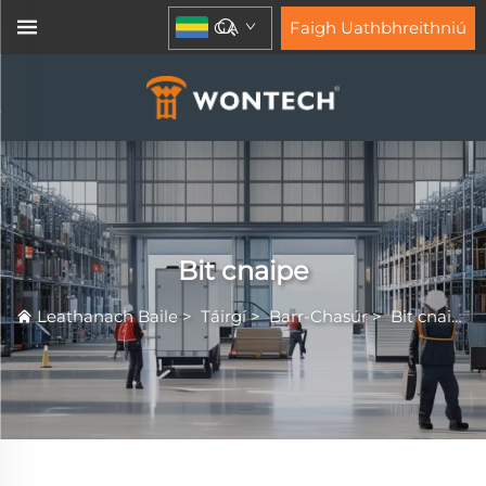
GA
Faigh Uathbhreithniú
Bit cnaipe
Leathanach Baile
>
Táirgí
>
Barr-Chasúr
>
Bit cnaipe