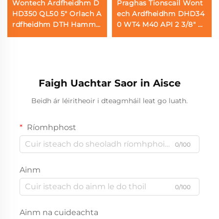
Wontech Ardfheidhm D
Praghas Tionscail Wont
HD350 QL50 5" Orlach A
ech Ardfheidhm DHD34
rdfheidhm DTH Hamme
0 WT4 M40 API 2 3/8" R
r do Thochailt Uisce Geo
EG PIN Down the Hole
termal
DTH Hammer
Faigh Uachtar Saor in Aisce
Beidh ár léiritheoir i dteagmháil leat go luath.
Ríomhphost
0/100
Ainm
0/100
Ainm na cuideachta