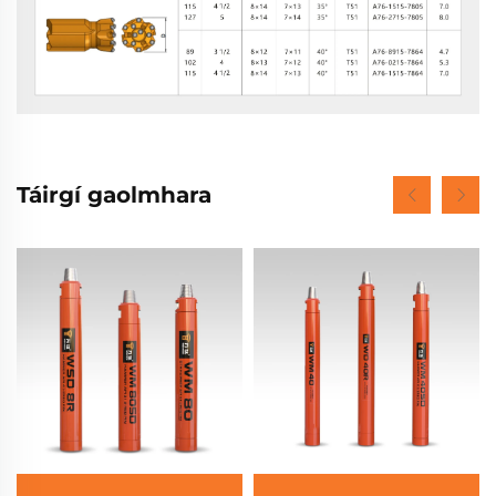
Táirgí gaolmhara