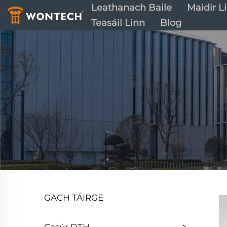
Leathanach Baile
Maidir L
Teasáil Linn
Blog
GACH TÁIRGE