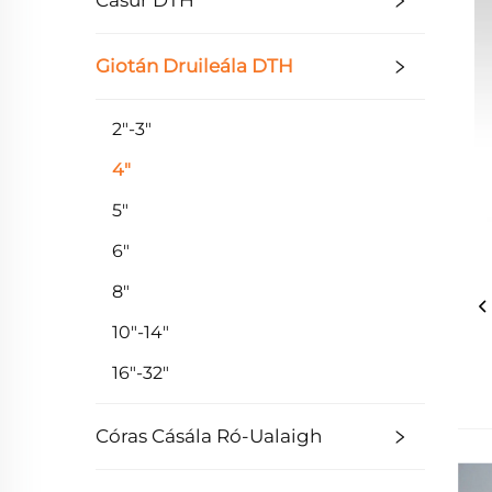
Casúr DTH
Giotán Druileála DTH
2"-3"
4"
5"
6"
8"
10"-14"
16"-32"
Córas Cásála Ró-Ualaigh