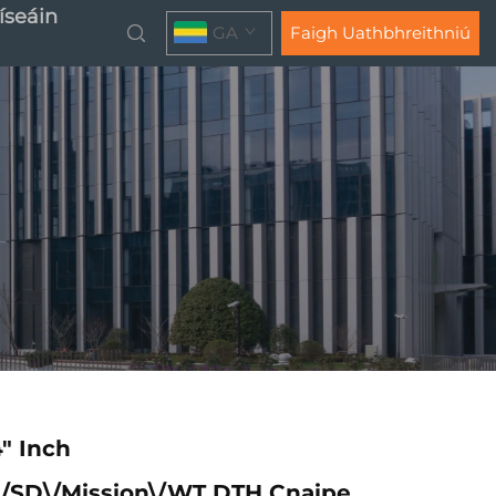
íseáin
GA
Faigh Uathbhreithniú
" Inch
/SD\/Mission\/WT DTH Cnaipe