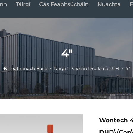
inn
Táirgí
Cás Feabhsúcháin
Nuachta
F
4"
Leathanach Baile
>
Táirgí
>
Giotán Druileála DTH
>
4"
Wontech 4
DHD\/Cop\