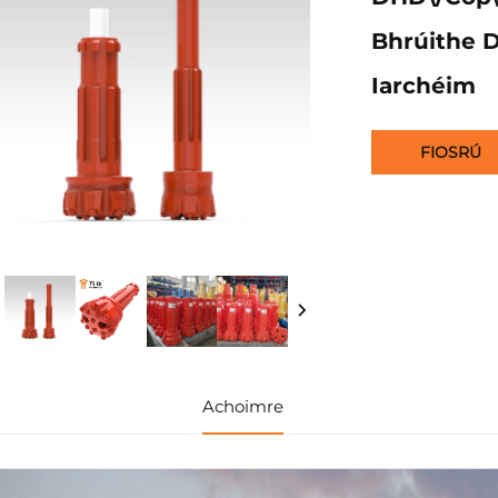
Bhrúithe D
Iarchéim
FIOSRÚ
Achoimre