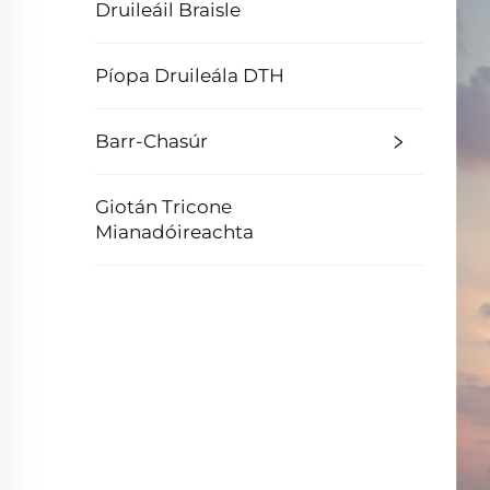
Druileáil Braisle
Píopa Druileála DTH
Barr-Chasúr
Giotán Tricone
Mianadóireachta