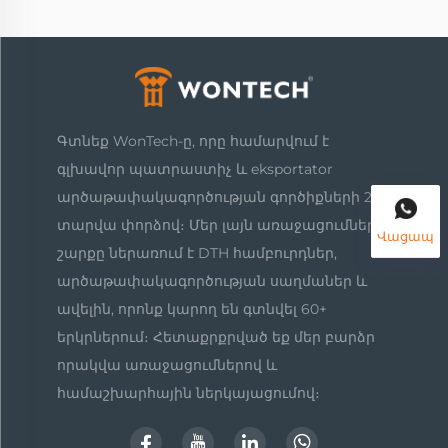
Գտնեք WonTech-ը, որը համարվում է
գլխավոր պատրաստիչ և eksportator
արծաթափակագործության գործիքների 20
տարվա փորձով։ Մեր լայն առաջացումների
Վացապ
շարքը ներառում է DTH համբուրդներ,
արծաթափակագործության սաղմաներ և
ավելին, որոնք կարող են գտնվել 60+
երկրներում։ Հետաքրքրված եք մեր բարձր
որակվա առաջացումներով և
համաշխարհային ներկայացումով։