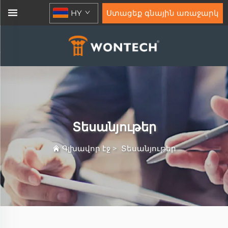
HY
Ստացեք գնային առաջարկ
Տեսանյութեր
Գլխավոր էջ
>
Տեսանյութեր