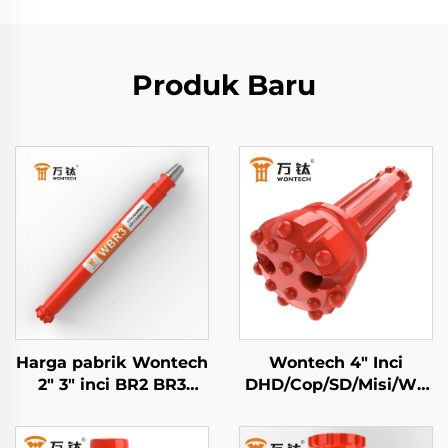
Produk Baru
Harga pabrik Wontech
Wontech 4" Inci
2" 3" inci BR2 BR3
DHD/Cop/SD/Misi/WT
Down The Hole DTH
Mata Bor Tombol DTH
Hammer
untuk Pengeboran