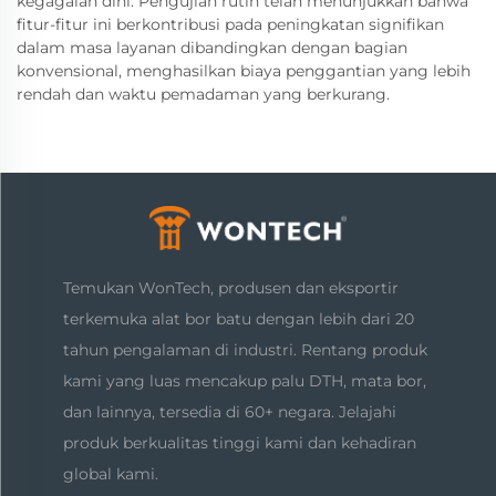
kegagalan dini. Pengujian rutin telah menunjukkan bahwa
fitur-fitur ini berkontribusi pada peningkatan signifikan
dalam masa layanan dibandingkan dengan bagian
konvensional, menghasilkan biaya penggantian yang lebih
rendah dan waktu pemadaman yang berkurang.
Temukan WonTech, produsen dan eksportir
terkemuka alat bor batu dengan lebih dari 20
tahun pengalaman di industri. Rentang produk
kami yang luas mencakup palu DTH, mata bor,
dan lainnya, tersedia di 60+ negara. Jelajahi
produk berkualitas tinggi kami dan kehadiran
global kami.