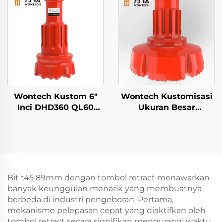
Sumur Air
Pertambangan
Pengeboran
Wontech Kustom 6"
Wontech Kustomisasi
Inci DHD360 QL60
Ukuran Besar
M60 Shank Palu Bor
Diameter Lubang Bor
DTH untuk
18" 24" 32" Inci Bit Bor
Pengeboran Sumur Air
DTH untuk
Pertambangan dan
Pengeboran Tiang
Pengeledahan
Pondasi Sumur
Bit t45 89mm dengan tombol retract menawarkan
banyak keunggulan menarik yang membuatnya
berbeda di industri pengeboran. Pertama,
mekanisme pelepasan cepat yang diaktifkan oleh
tombol retract secara signifikan mengurangi waktu