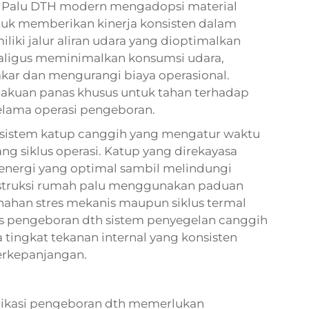
 Palu DTH modern mengadopsi material
ntuk memberikan kinerja konsisten dalam
iliki jalur aliran udara yang dioptimalkan
kaligus meminimalkan konsumsi udara,
kar dan mengurangi biaya operasional.
lakuan panas khusus untuk tahan terhadap
elama operasi pengeboran.
sistem katup canggih yang mengatur waktu
ang siklus operasi. Katup yang direkayasa
 energi yang optimal sambil melindungi
onstruksi rumah palu menggunakan paduan
ahan stres mekanis maupun siklus termal
us
pengeboran dth
sistem penyegelan canggih
tingkat tekanan internal yang konsisten
rkepanjangan.
plikasi pengeboran dth memerlukan