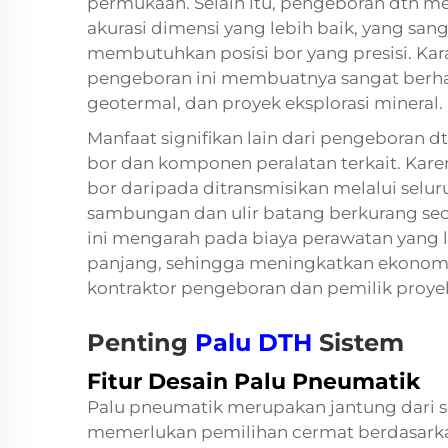
permukaan. Selain itu, pengeboran dth me
akurasi dimensi yang lebih baik, yang san
membutuhkan posisi bor yang presisi. Kara
pengeboran ini membuatnya sangat berhar
geotermal, dan proyek eksplorasi mineral.
Manfaat signifikan lain dari pengeboran 
bor dan komponen peralatan terkait. Kare
bor daripada ditransmisikan melalui selu
sambungan dan ulir batang berkurang seca
ini mengarah pada biaya perawatan yang l
panjang, sehingga meningkatkan ekonomi 
kontraktor pengeboran dan pemilik proye
Penting
Palu DTH
Sistem
Fitur Desain Palu Pneumatik
Palu pneumatik merupakan jantung dari s
memerlukan pemilihan cermat berdasarkan