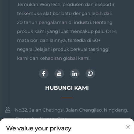
Temukan WonTech, produsen dan eksportir
terkemuka alat bor batu dengan lebih dari
20 tahun pengalaman di industri. Rentang
produk kami yang luas mencakup palu DTH,
mata bor, dan lainnya, tersedia di 60+
negara. Jelajahi produk berkualitas tinggi
kami dan kehadiran global kami.
HUBUNGI KAMI
No.32, Jalan Chatingsi, Jalan Chengjiao, Ningxiang,
Changsha, Hunan, Cina
We value your privacy
+86-17369211460