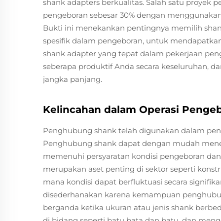
shank adapters berkualitas. Salah satu proye
pengeboran sebesar 30% dengan menggunakan ad
Bukti ini menekankan pentingnya memilih shank
spesifik dalam pengeboran, untuk mendapatkan 
shank adapter yang tepat dalam pekerjaan pe
seberapa produktif Anda secara keseluruhan, 
jangka panjang.
Kelincahan dalam Operasi Penge
Penghubung shank telah digunakan dalam penge
Penghubung shank dapat dengan mudah mener
memenuhi persyaratan kondisi pengeboran dan ba
merupakan aset penting di sektor seperti kons
mana kondisi dapat berfluktuasi secara signifi
disederhanakan karena kemampuan penghubun
berganda ketika ukuran atau jenis shank berbed
di bidang seperti batu bata dan batu, dan me