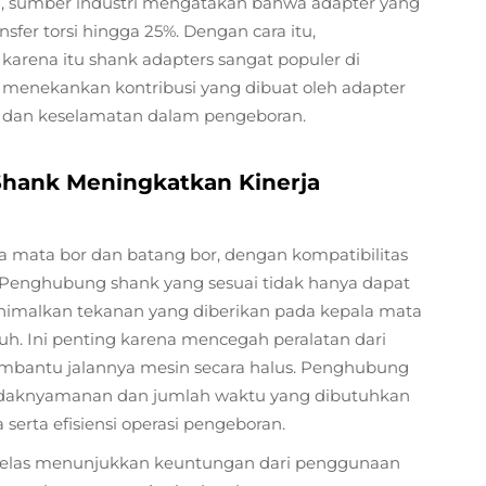
ya, sumber industri mengatakan bahwa adapter yang
fer torsi hingga 25%. Dengan cara itu,
 karena itu shank adapters sangat populer di
 menekankan kontribusi yang dibuat oleh adapter
ja dan keselamatan dalam pengeboran.
 Shank Meningkatkan Kinerja
a mata bor dan batang bor, dengan kompatibilitas
en. Penghubung shank yang sesuai tidak hanya dapat
nimalkan tekanan yang diberikan pada kepala mata
auh. Ini penting karena mencegah peralatan dari
mbantu jalannya mesin secara halus. Penghubung
etidaknyamanan dan jumlah waktu yang dibutuhkan
erta efisiensi operasi pengeboran.
 jelas menunjukkan keuntungan dari penggunaan