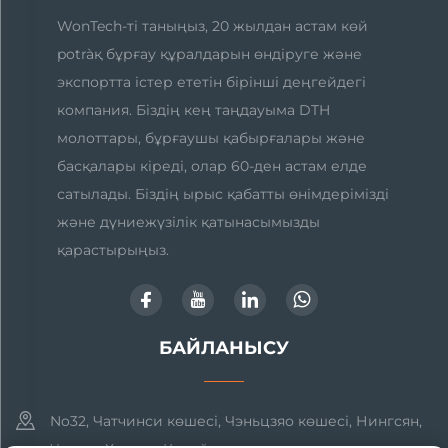
WonTech-ті таныңыз, 20 жылдан астам көй
potràқ бұрғау құралдарын өндіруге және
экспортта істер ететін бірінші деңгейдегі
компания. Біздің кең таңдауыма DTH
молоттары, бұрғаушы қабырғалары және
басқалары кіреді, олар 60-ден астам елде
сатылады. Біздің ырыс қабатты өнімдерімізді
және дүниежүзілік қатынасымызды
қарастырыңыз.
БАЙЛАНЫСУ
No32, Чатчинси көшесі, Чэньцзяо көшесі, Нингсян,