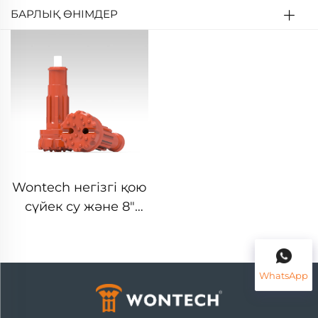
БАРЛЫҚ ӨНІМДЕР
Wontech негізгі қою
сүйек су және 8"
шейкіс QL80
DHD380 SD8 DTH
төп бұрық бұрығы
WhatsApp