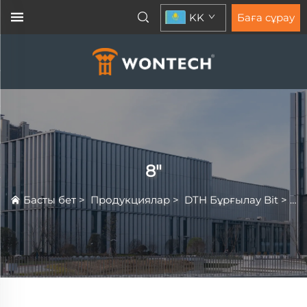
KK
Баға сұрау
8"
Басты бет
>
Продукциялар
>
DTH Бұрғылау Bit
>
8"