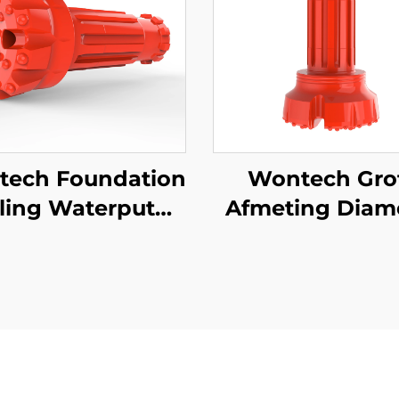
ech Foundation
Wontech Gro
iling Waterput
Afmeting Diam
Boren 8"
Boringen SD10 
orschacht QL80
DTH Boorkop v
D380 SD8 DTH
Funderingspale
nop Boortools
Putboring