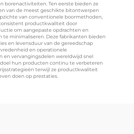
 borenactiviteiten. Ten eerste bieden ze
zen van de meest geschikte bitontwerpen
opzichte van conventionele boormethoden,
consistent productkwaliteit door
roductie om aangepaste opdrachten en
n te minimaliseren. Deze fabrikanten bieden
ties en levensduur van de gereedschap
evredenheid en operationele
n en vervangingsdelen wereldwijd snel
s doel hun producten continu te verbeteren
jsstrategieën terwijl ze productkwaliteit
even doen op prestaties.