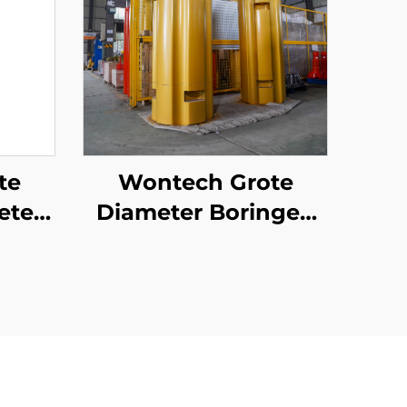
te
Wontech Grote
eter
Diameter Boringen
N100
Clusterboor van
oor
Bindend Type DTH
n en
Hamerbit voor
Fundatieboring en
Putboring