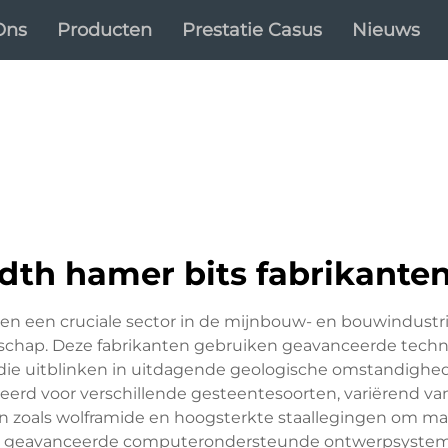
Ons
Producten
Prestatie Casus
Nieuws
dth hamer bits fabrikante
 een cruciale sector in de mijnbouw- en bouwindustrie
chap. Deze fabrikanten gebruiken geavanceerde techn
die uitblinken in uitdagende geologische omstandighe
eerd voor verschillende gesteentesoorten, variërend van
 zoals wolframide en hoogsterkte staallegingen om ma
t geavanceerde computerondersteunde ontwerpsysteme