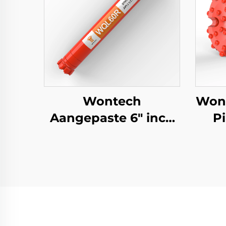
Wontech
Wont
Aangepaste 6" inch
P
QL60 DHD360 SD60
API 3 1/2 REG PIN
Bo
DTH hamer voor
DH
waterputten en
K
ontploffingen