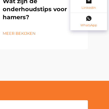
Wat zijn de
On
Linkedin
onderhoudstips voor
bo
hamers?
pr
le
WhatsApp
MEER BEKIJKEN
MEE