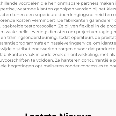
illende voordelen die hen onmisbare partners maken in
pertise, waarmee klanten geholpen worden bij het kie
ducten tonen een superieure doordringingsnelheid ten 
j horende kosten vermindert. De fabrikanten garanderen 
tgebreide testprotocollen. Ze blijven flexibel in de p
n vaak snelle leveringsdiensten om projectvertraginge
en trainingsondersteuning, zodat operateurs de presta
 garantieprogramma's en nasaleveringservice, om klantt
ijde distributienetwerken zorgen ervoor dat producte
 fabrikanten vaak in onderzoek en ontwikkeling, met al
voorschriften te voldoen. Ze hanteren concurrentiële pri
ele begrotingen optimaliseren zonder concessies te ho