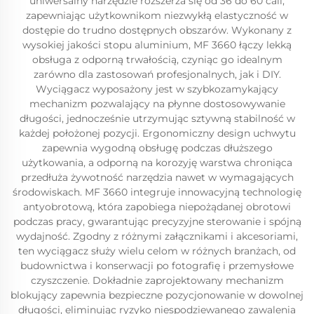
uniwersalny narzędzie rozszerza się od 36 do 60 cali,
zapewniając użytkownikom niezwykłą elastyczność w
dostępie do trudno dostępnych obszarów. Wykonany z
wysokiej jakości stopu aluminium, MF 3660 łączy lekką
obsługa z odporną trwałością, czyniąc go idealnym
zarówno dla zastosowań profesjonalnych, jak i DIY.
Wyciągacz wyposażony jest w szybkozamykający
mechanizm pozwalający na płynne dostosowywanie
długości, jednocześnie utrzymując sztywną stabilność w
każdej położonej pozycji. Ergonomiczny design uchwytu
zapewnia wygodną obsługę podczas dłuższego
użytkowania, a odporną na korozyję warstwa chroniąca
przedłuża żywotność narzędzia nawet w wymagających
środowiskach. MF 3660 integruje innowacyjną technologię
antyobrotową, która zapobiega niepożądanej obrotowi
podczas pracy, gwarantując precyzyjne sterowanie i spójną
wydajność. Zgodny z różnymi załącznikami i akcesoriami,
ten wyciągacz służy wielu celom w różnych branżach, od
budownictwa i konserwacji po fotografię i przemysłowe
czyszczenie. Dokładnie zaprojektowany mechanizm
blokujący zapewnia bezpieczne pozycjonowanie w dowolnej
długości, eliminując ryzyko niespodziewanego zawalenia