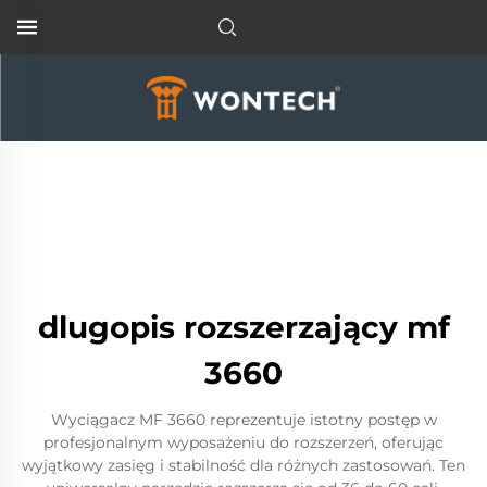
dlugopis rozszerzający mf
3660
Wyciągacz MF 3660 reprezentuje istotny postęp w
profesjonalnym wyposażeniu do rozszerzeń, oferując
wyjątkowy zasięg i stabilność dla różnych zastosowań. Ten