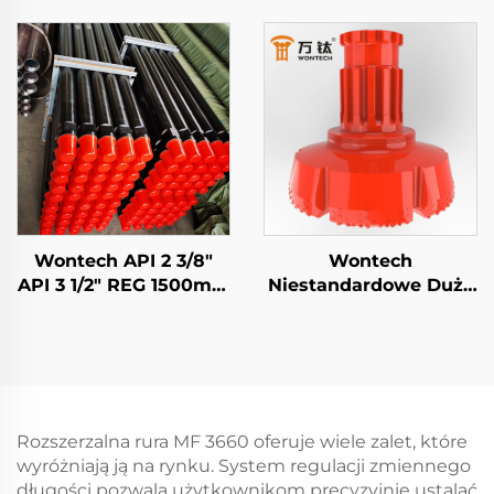
calowy młot DTH QL60
Symmetrix
DHD360 SD60 API 3 1/2
Koncentryczny Wiertło
REG PIN do studni
DTH do studni
wodnych i wybuchów
wodnych Wiercenie
Geotermalne
Wontech API 2 3/8"
Wontech
API 3 1/2" REG 1500mm
Niestandardowe Duże
3000mm 6000mm
Rozmiary Śruba
Rura Wiertnicza DTH
Wiertniczego 18" 24"
do Wiertnic na Wodę i
32" Cala Bit DTH do
Górnictwa
Wiercenia Fundacji i
Studni
Rozszerzalna rura MF 3660 oferuje wiele zalet, które
wyróżniają ją na rynku. System regulacji zmiennego
długości pozwala użytkownikom precyzyjnie ustalać