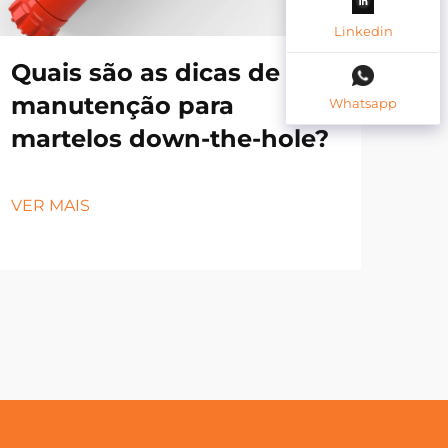
Linkedin
Quais são as dicas de
Ma
manutenção para
Pe
Whatsapp
martelos down-the-hole?
Ch
e 
VER MAIS
VER