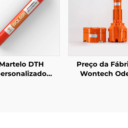
Martelo DTH
Preço da Fábr
ersonalizado
Wontech Od
ontech de 6"
Ponta DTH
olegadas QL60
Concentra
360 SD60 API 3
Symmetrix pa
2 REG PIN para
Poços de Ág
ços de água e
Perfuração