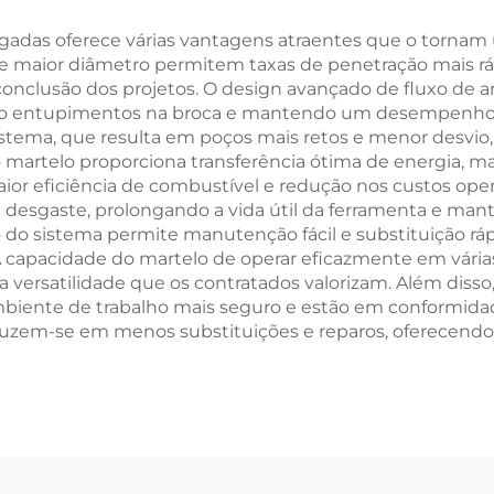
detonação
Geotérmica
gadas oferece várias vantagens atraentes que o tornam u
a e maior diâmetro permitem taxas de penetração mais r
onclusão dos projetos. O design avançado de fluxo de 
ando entupimentos na broca e mantendo um desempenho d
stema, que resulta em poços mais retos e menor desvio, c
o martelo proporciona transferência ótima de energia, 
or eficiência de combustível e redução nos custos opera
e desgaste, prolongando a vida útil da ferramenta e 
io do sistema permite manutenção fácil e substituição 
 capacidade do martelo de operar eficazmente em vária
 versatilidade que os contratados valorizam. Além disso
mbiente de trabalho mais seguro e estão em conformid
aduzem-se em menos substituições e reparos, oferecendo