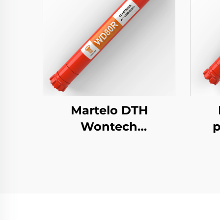
Martelo DTH
Wontech
p
personalizado de 8"
W
polegadas DHD380
p
QL80 SD8 para
DHD
perfuração de poços
1/
de água geotérmicos
po