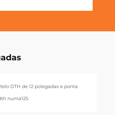
gadas
telo DTH de 12 polegadas e ponta
 dth numa125