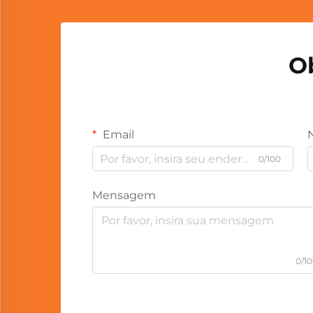
O
Email
0/100
Mensagem
0/1