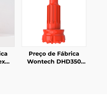
ica
Preço de Fábrica
ex
Wontech DHD350
QL50 5" Broca de
Martelo DTH para
ra
Perfuração de Poços
ua