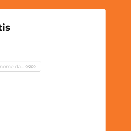
is
a
0/200