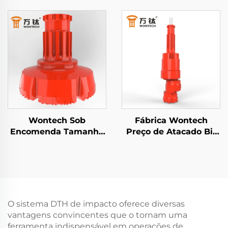
polegadas BR2 BR3
Grande Diâmetro de
Down The Hole
Poços de Perfuração
Martelo DTH
18" 24" 32" Polegadas
Broca DTH para
Fundação e Perfuração
de Poços
Wontech Sob
Fábrica Wontech
Encomenda Tamanho
Preço de Atacado Bit
Grande Diâmetro de
de Casing com Sapata
Poços de Perfuração
de Casing para Poços
18" 24" 32" Polegadas
de Água e Perfuração
Broca DTH para
Geotérmica
Fundação e Perfuração
de Poços
O sistema DTH de impacto oferece diversas
vantagens convincentes que o tornam uma
ferramenta indispensável em operações de