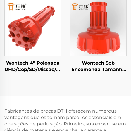
Symmetrix para Poços
Perfuração para
de Água Perfuração
Mineração e
Geotérmica
Detonação
Wontech 4" Polegada
Wontech Sob
DHD/Cop/SD/Missão/WT
Encomenda Tamanho
Broca de Botão DTH
Grande Diâmetro de
para Perfuração de
Poços de Perfuração
Poços de Água e
18" 24" 32" Polegadas
Mineração
Broca DTH para
Fundação e Perfuração
de Poços
Fabricantes de brocas DTH oferecem numerous
vantagens que os tornam parceiros essenciais em
operações de perfuração. Primeiro, sua expertise em
ciência de materiais e engenharia garante a