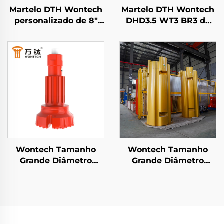
Martelo DTH Wontech
Martelo DTH Wontech
personalizado de 8"
DHD3.5 WT3 BR3 de
polegadas DHD380
alta qualidade de 3"
QL80 SD8 para
polegadas para
perfuração de poços
perfuração de furos de
de água geotérmicos e
mineração
fundações
Wontech Tamanho
Wontech Tamanho
Grande Diâmetro
Grande Diâmetro
Perfuração de Poços
Perfuração de Poços
SD10 N100 DTH Broca
Agrupados Tipo de
para Fundação de
Vínculo DTH Martelo
Pilares e Perfuração
Bit para Fundação e
de Poços
Perfuração de Poços