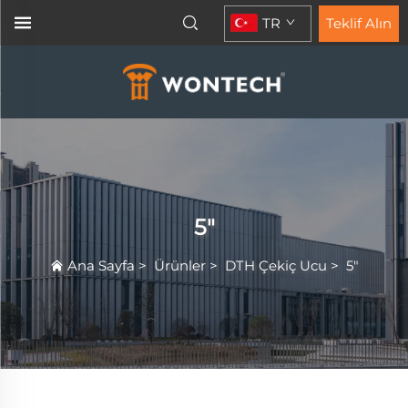
TR
Teklif Alın
5"
Ana Sayfa
>
Ürünler
>
DTH Çekiç Ucu
>
5"