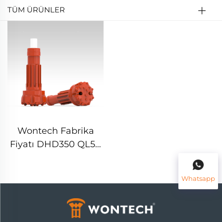
TÜM ÜRÜNLER
Wontech Fabrika
Fiyatı DHD350 QL50
5" DTH Martı Pernosu
Su Kuyusu İğneleme
Whatsapp
Pernosu için Kuyu
Kaçırma