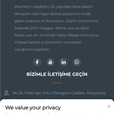
WonTech'i keşfedin, 20 yaşından fazla sektör
deneyimi olan kaya delme araçlarının önde
gelen üreticisi ve ihracatçısı. Çeşitli ürünlerimiz
arasında DTH mazgalı, delme ucu ve daha
fazlası yer alır ve 60'dan fazla ülkede mevcuttur.
Yüksek kaliteli ürünlerimizi ve küresel
varlığımızı keşfedin.
BIZIMLE İLETIŞIME GEÇIN
No.32, Chatingsi Yolu, Chengjiao Caddesi, Ningxiang,
Changsha, Hunan, Çin
We value your privacy
+86-15616018606