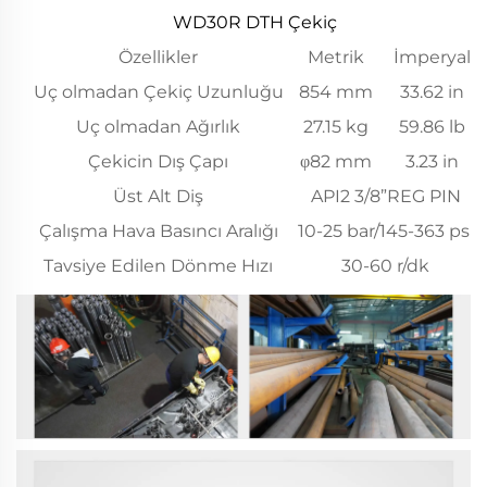
WD30R DTH Çekiç
Özellikler
Metrik
İmperyal
Uç olmadan Çekiç Uzunluğu
854 mm
33.62 in
Uç olmadan Ağırlık
27.15 kg
59.86 lb
Çekicin Dış Çapı
φ82 mm
3.23 in
Üst Alt Diş
API2 3/8”REG PIN
Çalışma Hava Basıncı Aralığı
10-25 bar/145-363 psi
Tavsiye Edilen Dönme Hızı
30-60 r/dk