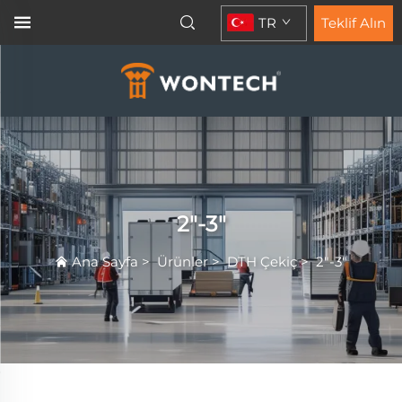
TR
Teklif Alın
2"-3"
Ana Sayfa
>
Ürünler
>
DTH Çekiç
>
2"-3"