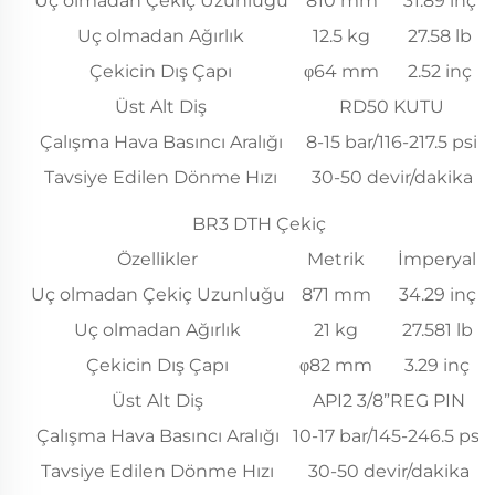
Uç olmadan Çekiç Uzunluğu
810 mm
31.89 inç
Uç olmadan Ağırlık
12.5 kg
27.58 lb
Çekicin Dış Çapı
φ64 mm
2.52 inç
Üst Alt Diş
RD50 KUTU
Çalışma Hava Basıncı Aralığı
8-15 bar/116-217.5 psi
Tavsiye Edilen Dönme Hızı
30-50 devir/dakika
BR3 DTH Çekiç
Özellikler
Metrik
İmperyal
Uç olmadan Çekiç Uzunluğu
871 mm
34.29 inç
Uç olmadan Ağırlık
21 kg
27.581 lb
Çekicin Dış Çapı
φ82 mm
3.29 inç
Üst Alt Diş
API2 3/8”REG PIN
Çalışma Hava Basıncı Aralığı
10-17 bar/145-246.5 psi
Tavsiye Edilen Dönme Hızı
30-50 devir/dakika