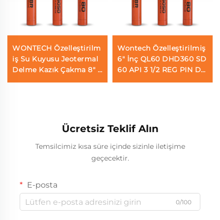
WONTECH Özelleştirilm
Wontech Özelleştirilmiş
iş Su Kuyusu Jeotermal
6" İnç QL60 DHD360 SD
Delme Kazık Çakma 8" i
60 API 3 1/2 REG PIN DT
nç DHD380 QL80 SD8 D
H çekiç Su kuyusu ve pa
TH Çekiç
tlatma için
Ücretsiz Teklif Alın
Temsilcimiz kısa süre içinde sizinle iletişime
geçecektir.
E-posta
0/100