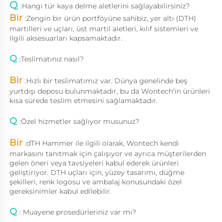
Q 
:
Hangi tür kaya delme aletlerini sağlayabilirsiniz?   
Bir 
:
Zengin bir ürün portföyüne sahibiz, yer altı (DTH) 
martilleri ve uçları, üst martil aletleri, kılıf sistemleri ve 
ilgili aksesuarları kapsamaktadır. 
Q 
Teslimatınız nasıl? 
:
Bir 
:
Hızlı bir teslimatımız var. Dünya genelinde beş 
yurtdışı deposu bulunmaktadır, bu da Wontech'in ürünleri 
kısa sürede teslim etmesini sağlamaktadır. 
Q 
:
Özel hizmetler sağlıyor musunuz? 
Bir 
:
dTH Hammer ile ilgili olarak, Wontech kendi 
markasını tanıtmak için çalışıyor ve ayrıca müşterilerden 
gelen öneri veya tavsiyeleri kabul ederek ürünleri 
geliştiriyor. DTH uçları için, yüzey tasarımı, düğme 
şekilleri, renk logosu ve ambalaj konusundaki özel 
gereksinimler kabul edilebilir. 
Q 
: Muayene prosedürleriniz var mı?   