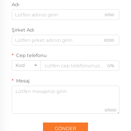
Adı
0/100
Şirket Adı
0/200
Cep telefonu
Kod
0/16
Mesaj
0/1000
GÖNDER