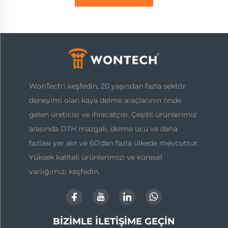
WonTech'i keşfedin, 20 yaşından fazla sektör
deneyimi olan kaya delme araçlarının önde
gelen üreticisi ve ihracatçısı. Çeşitli ürünlerimiz
arasında DTH mazgalı, delme ucu ve daha
fazlası yer alır ve 60'dan fazla ülkede mevcuttur.
Yüksek kaliteli ürünlerimizi ve küresel
varlığımızı keşfedin.
BIZIMLE İLETIŞIME GEÇIN