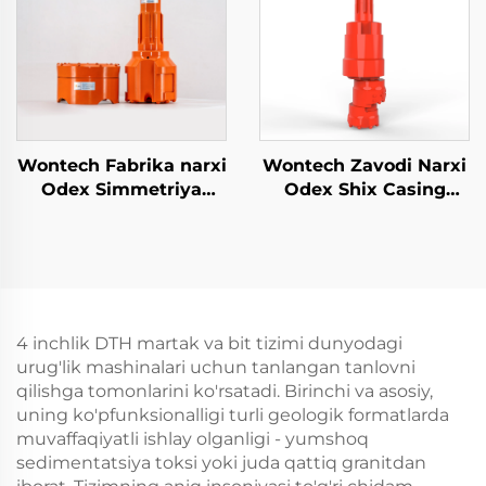
uchun
Wontech Fabrika narxi
Wontech Zavodi Narxi
Odex Simmetriya
Odex Shix Casing
Kontsentrik qoplama
uchun Casing
DTH Suv quduqlari
Ayakkasi Moin olovli
uchun bit Geotermal
kuy tashqaridan
qazish
yuritilayotgan
borerlikda
4 inchlik DTH martak va bit tizimi dunyodagi
urug'lik mashinalari uchun tanlangan tanlovni
qilishga tomonlarini ko'rsatadi. Birinchi va asosiy,
uning ko'pfunksionalligi turli geologik formatlarda
muvaffaqiyatli ishlay olganligi - yumshoq
sedimentatsiya toksi yoki juda qattiq granitdan