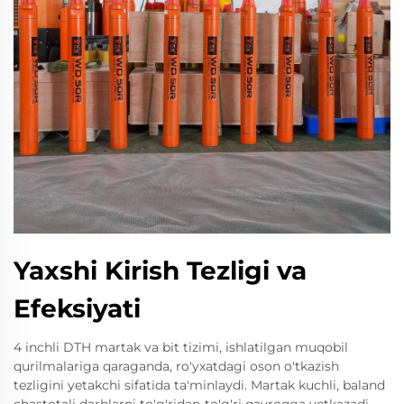
Yaxshi Kirish Tezligi va
Efeksiyati
4 inchli DTH martak va bit tizimi, ishlatilgan muqobil
qurilmalariga qaraganda, ro'yxatdagi oson o'tkazish
tezligini yetakchi sifatida ta'minlaydi. Martak kuchli, baland