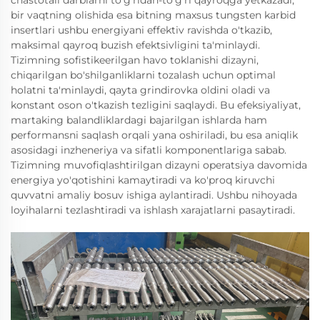
chastotali darblarni to'g'ridan-to'g'ri qayroqga yetkazadi,
bir vaqtning olishida esa bitning maxsus tungsten karbid
insertlari ushbu energiyani effektiv ravishda o'tkazib,
maksimal qayroq buzish efektsivligini ta'minlaydi.
Tizimning sofistikeerilgan havo toklanishi dizayni,
chiqarilgan bo'shilganliklarni tozalash uchun optimal
holatni ta'minlaydi, qayta grindirovka oldini oladi va
konstant oson o'tkazish tezligini saqlaydi. Bu efeksiyaliyat,
martaking balandliklardagi bajarilgan ishlarda ham
performansni saqlash orqali yana oshiriladi, bu esa aniqlik
asosidagi inzheneriya va sifatli komponentlariga sabab.
Tizimning muvofiqlashtirilgan dizayni operatsiya davomida
energiya yo'qotishini kamaytiradi va ko'proq kiruvchi
quvvatni amaliy bosuv ishiga aylantiradi. Ushbu nihoyada
loyihalarni tezlashtiradi va ishlash xarajatlarni pasaytiradi.