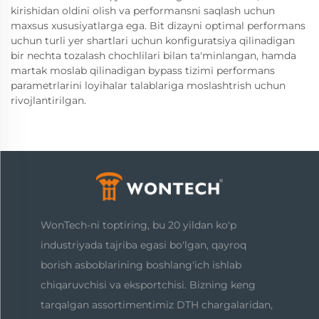
kirishidan oldini olish va performansni saqlash uchun
maxsus xususiyatlarga ega. Bit dizayni optimal performans
uchun turli yer shartlari uchun konfiguratsiya qilinadigan
bir nechta tozalash chochlilari bilan ta'minlangan, hamda
martak moslab qilinadigan bypass tizimi performans
parametrlarini loyihalar talablariga moslashtrish uchun
rivojlantirilgan.
WonTech-ni toptiring, bu 20 yildan ko'p
industriyada tajriba egasi bo'lgan, qayroq
borish asboblarining boshlang'ich ishlab
chiqaruvchisi va eksportchisi. Bizning keng
tarqalgan assortimentimiz DTH chargalaridan,