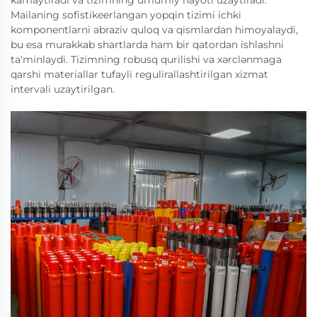
kamaytiradi va tizimning umumiy hayoti uzaytiradi.
Mailaning sofistikeerlangan yopqin tizimi ichki
komponentlarni abraziv quloq va qismlardan himoyalaydi,
bu esa murakkab shartlarda ham bir qatordan ishlashni
ta'minlaydi. Tizimning robusq qurilishi va xərclənmaga
qarshi materiallar tufayli regulirallashtirilgan xizmat
intervali uzaytirilgan.