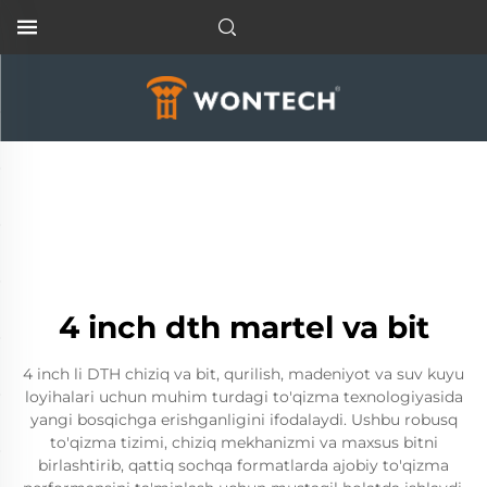
4 inch dth martel va bit
4 inch li DTH chiziq va bit, qurilish, madeniyot va suv kuyu
loyihalari uchun muhim turdagi to'qizma texnologiyasida
yangi bosqichga erishganligini ifodalaydi. Ushbu robusq
to'qizma tizimi, chiziq mekhanizmi va maxsus bitni
birlashtirib, qattiq sochqa formatlarda ajobiy to'qizma