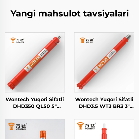
Yangi mahsulot tavsiyalari
Wontech Yuqori Sifatli
Wontech Yuqori Sifatli
DHD350 QL50 5"
DHD3.5 WT3 BR3 3"
Dyum Yuqori Havo
Dyuym DTH Hammer
Bosimi DTH Hammer
Teshiklarni burg'ulash
Geotermal Suv
uchun
Qopqog'ini Burg'ulash