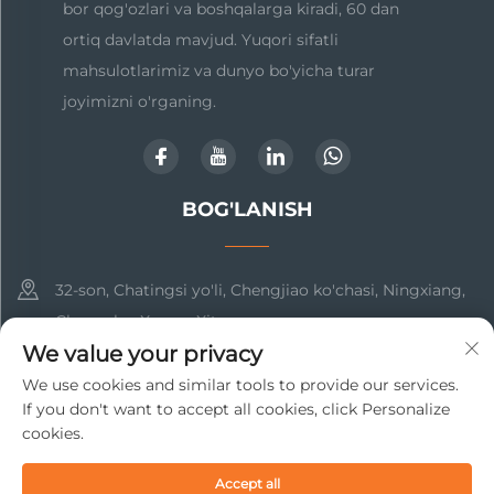
bor qog'ozlari va boshqalarga kiradi, 60 dan
ortiq davlatda mavjud. Yuqori sifatli
mahsulotlarimiz va dunyo bo'yicha turar
joyimizni o'rganing.
BOG'LANISH
32-son, Chatingsi yo'li, Chengjiao ko'chasi, Ningxiang,
Changsha, Xunan, Xitoy
We value your privacy
+86-17369211460
We use cookies and similar tools to provide our services.
If you don't want to accept all cookies, click Personalize
[email protected]
cookies.
Accept all
Copyright © 2025 Changsha Beto New Material Technology Co.,