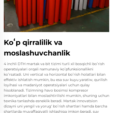
Koʻp qirralilik va
moslashuvchanlik
4 inchli DTH martak va bit tizimi turli xil bosqichli boʻrish
operatsiyalari orqali namunaviy koʻpfunksionallikni
koʻrsatadi. Uni vertical va horizontal boʻrish holatlari bilan
effektiv ishlatish mumkin, bu esa suv kuyu yaratiw, qurilish
loyihasi va madaniyot operatsiyalari uchun qulay
hisoblanadi. Tizimning havo bosimsi kompresor
imkoniyatlari bilan moslashtirilishi mumkin, shuning uchun
texnika tanlashda esneklik beradi. Martak innovatsion
dizayni uni yengil va yorug‘ boʻrish shartlari hamda barcha
shartlarda muvaffaqiyatli ishlashiga imkon beradi, suv