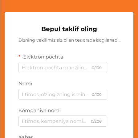
Bepul taklif oling
Bizning vakilimiz siz bilan tez orada bog'lanadi.
Elektron pochta
0/100
Nomi
0/100
Kompaniya nomi
0/200
Xabar