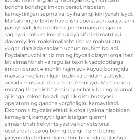
iborat. Tizimning aniq insoniyasi to'g'ri chidam
boricha borishga imkon beradi, nisbatan
kamaytirilgan sapma va loyiha aniqlikini yaxshilaydi.
Martakning effektiv hav olishi operatsion xarajatlarni
pasaytiradi, lekin optimal performans darajasini
saqlaydi. Robust konstruksiya sifati xizmatdagi
davomiylikni maksimallashtirish va mahsulotni
yuqori darajada saqlash uchun muhim bo'ladi.
Foydalanuvchilar tizimning foydali dizayni orqali tez
bit almashtirish va reguliar texnik tadqiqotlarga
imkon beradi. 4 inchlik hajm suv kuyuq boringida
maxsus rivojlantirilgan tezlik va chidam stabiyliti
orasida musavatli balansni ta'minlaydi. Martakning
mustaqil hav olish tizimi keyinchalik boringda amal
qilishga imkon beradi, og'irlik distributsiyasi
operatorning qancha yorg'inligini kamaytiradi.
Ekonomik foydalar efektilik orqali yakna hisobidan
kamayishi, kamaytirilgan istalgan qismni
almashtirish frekvintsiyasi va konvetsional
usullardan tezroq boring tezligi. Tizim boring
jarayonida chidam diametrini bir xolda saqlashga