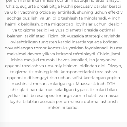
performansini ta'minlash uchun mustaqil holatda ishlaydi.
Chiziq, sugurta orqali bitga kuchli percussiv darblar beradi
va u bir vaqtning o'zida aylantiriladi, shuning uchun effektiv
sochqa buzilishi va uni olib tashlash ta'minolanadi. 4 inch
hajmlik belgilash, o'rta miqdordagi loyihalar uchun idealdir
va to'qizma tezligi va yuza diametri orasida optimal
balansni taklif etadi. Tizim, bit yuzasida strategik ravishda
joylashtirilgan tungsten karbid insertlarga ega bo'lgan
qovushlangan tomor konstruksiyasidan foydalanadi, bu esa
maksimal davomiylik va istiraqni ta'minlaydi. Chiziq jismi
ichida mavjud muqobil havos kanallari, ish jarayonida
qaychni tozalash va umumiy ishlovni oldindan oldi. Dizayn,
to'qizma tizimining ichki komponentlarini tozalash va
qaychni oldi kengaytirish uchun sofistikeerlangan yopish
mashinasi mekanizmlariga ega. Muassar 4 inch DTH
chiziqlari hamda mos keladigan bypass tizimlari bilan
yetkaziladi, bu esa operatorlarga zamin holati va maxsus
loyiha talablari asosida performansni optimallashtirish
imkonini beradi.